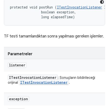
protected void postRun (
ITestInvocationListener
 li
                boolean exception, 

                long elapsedTime)
TF testi tamamlandıktan sonra yapılması gereken işlemler.
Parametreler
listener
ITest
Invocation
Listener
: Sonuçların bildirileceği
ITest
Invocation
Listener
orijinal
.
exception