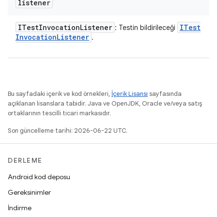
listener
ITest
Invocation
Listener
ITest
: Testin bildirileceği
Invocation
Listener
.
Bu sayfadaki içerik ve kod örnekleri,
İçerik Lisansı
sayfasında
açıklanan lisanslara tabidir. Java ve OpenJDK, Oracle ve/veya satış
ortaklarının tescilli ticari markasıdır.
Son güncelleme tarihi: 2026-06-22 UTC.
DERLEME
Android kod deposu
Gereksinimler
İndirme