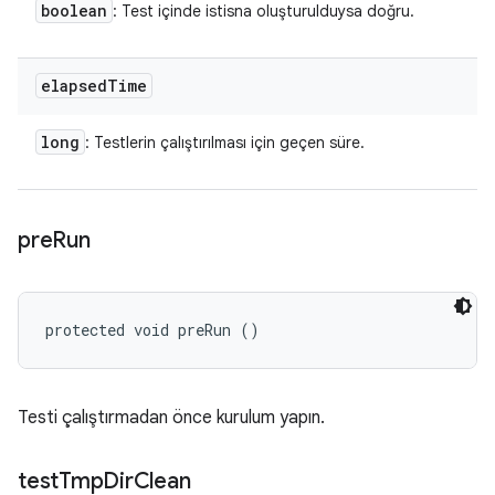
boolean
: Test içinde istisna oluşturulduysa doğru.
elapsed
Time
long
: Testlerin çalıştırılması için geçen süre.
pre
Run
protected void preRun ()
Testi çalıştırmadan önce kurulum yapın.
test
Tmp
Dir
Clean