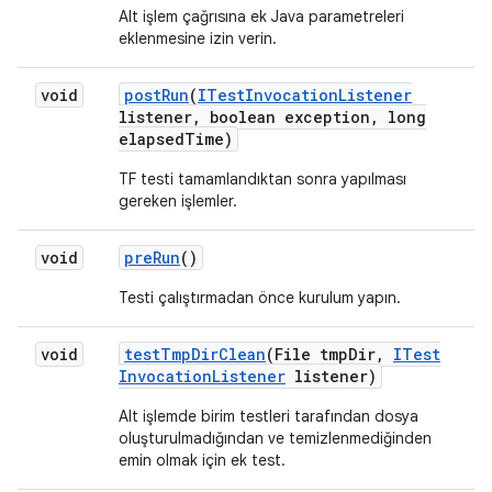
Alt işlem çağrısına ek Java parametreleri
eklenmesine izin verin.
void
post
Run
(
ITest
Invocation
Listener
listener
,
boolean exception
,
long
elapsed
Time)
TF testi tamamlandıktan sonra yapılması
gereken işlemler.
void
pre
Run
()
Testi çalıştırmadan önce kurulum yapın.
void
test
Tmp
Dir
Clean
(File tmp
Dir
,
ITest
Invocation
Listener
listener)
Alt işlemde birim testleri tarafından dosya
oluşturulmadığından ve temizlenmediğinden
emin olmak için ek test.