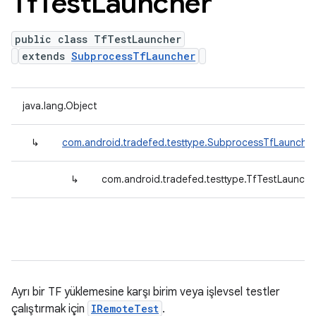
Tf
Test
Launcher
public class TfTestLauncher
extends
SubprocessTfLauncher
java.lang.Object
↳
com.android.tradefed.testtype.SubprocessTfLauncher
↳
com.android.tradefed.testtype.TfTestLaunche
Ayrı bir TF yüklemesine karşı birim veya işlevsel testler
çalıştırmak için
IRemoteTest
.