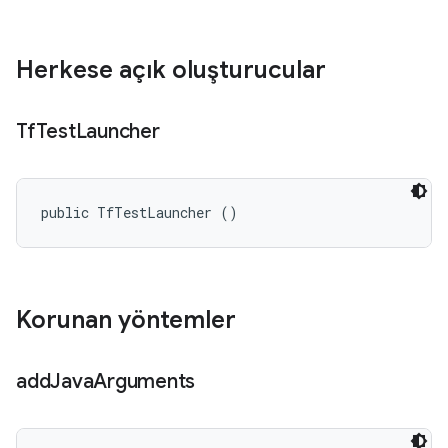
Herkese açık oluşturucular
Tf
Test
Launcher
public TfTestLauncher ()
Korunan yöntemler
add
Java
Arguments