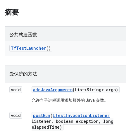
摘要
公共构造函数
Tf
Test
Launcher
()
受保护的方法
void
add
Java
Arguments
(List<String> args)
允许向子进程调用添加额外的 Java 参数。
void
post
Run
(
ITest
Invocation
Listener
listener
,
boolean exception
,
long
elapsed
Time)