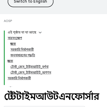
AOSP
এই পৃষ্ঠায় যা যা আছে
সারসংক্ষেপ
ধ্রুবক
সরকারি নির্মাণকারী
জনসাধারণের পদ্ধতি
ধ্রুবক
টেস্ট_কেস_টাইমআউট_বর্ণনা
টেস্ট_কেস_টাইমআউট_অপশন
সরকারি নির্মাণকারী
টেস্টটাইমআউটএনফোর্সার