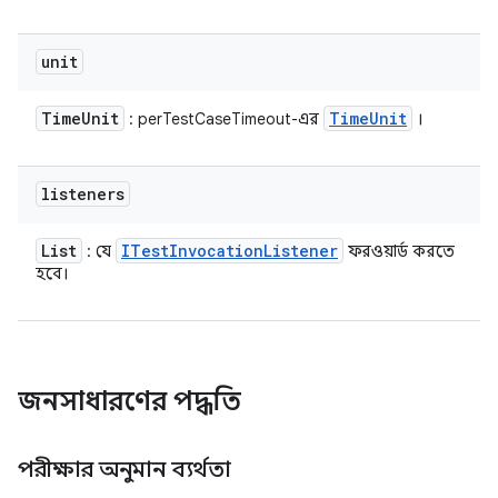
unit
Time
Unit
Time
Unit
: perTestCaseTimeout-এর
।
listeners
List
ITest
Invocation
Listener
: যে
ফরওয়ার্ড করতে
হবে।
জনসাধারণের পদ্ধতি
পরীক্ষার অনুমান ব্যর্থতা