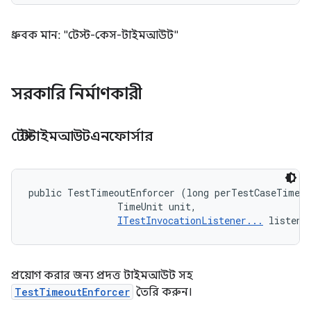
ধ্রুবক মান: "টেস্ট-কেস-টাইমআউট"
সরকারি নির্মাণকারী
টেস্টটাইমআউটএনফোর্সার
public TestTimeoutEnforcer (long perTestCaseTimeou
                TimeUnit unit, 

ITestInvocationListener...
 listene
প্রয়োগ করার জন্য প্রদত্ত টাইমআউট সহ
TestTimeoutEnforcer
তৈরি করুন।