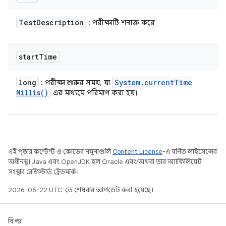
Test
Description
: পরীক্ষাটি শনাক্ত করে
start
Time
long
System
.
current
Time
: পরীক্ষা শুরুর সময়, যা
Millis(
)
এর মাধ্যমে পরিমাপ করা হয়।
এই পৃষ্ঠার কন্টেন্ট ও কোডের নমুনাগুলি
Content License
-এ বর্ণিত লাইসেন্সের
অধীনস্থ। Java এবং OpenJDK হল Oracle এবং/অথবা তার অ্যাফিলিয়েট
সংস্থার রেজিস্টার্ড ট্রেডমার্ক।
2026-06-22 UTC-তে শেষবার আপডেট করা হয়েছে।
বিল্ড