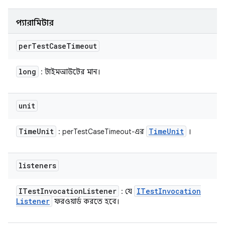
প্যারামিটার
per
Test
Case
Timeout
long
: টাইমআউটের মান।
unit
Time
Unit
Time
Unit
: perTestCaseTimeout-এর
।
listeners
ITest
Invocation
Listener
ITest
Invocation
: যে
Listener
ফরওয়ার্ড করতে হবে।