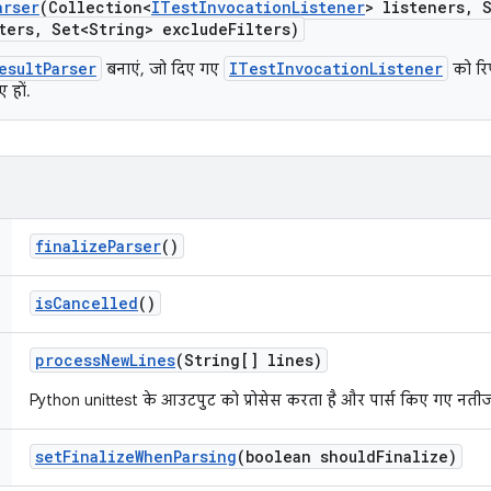
arser
(Collection<
ITest
Invocation
Listener
> listeners
,
S
ters
,
Set<String> exclude
Filters)
esultParser
ITestInvocationListener
बनाएं, जो दिए गए
को रिप
 हों.
finalize
Parser
()
is
Cancelled
()
process
New
Lines
(String[] lines)
Python unittest के आउटपुट को प्रोसेस करता है और पार्स किए गए नतीजों
set
Finalize
When
Parsing
(boolean should
Finalize)