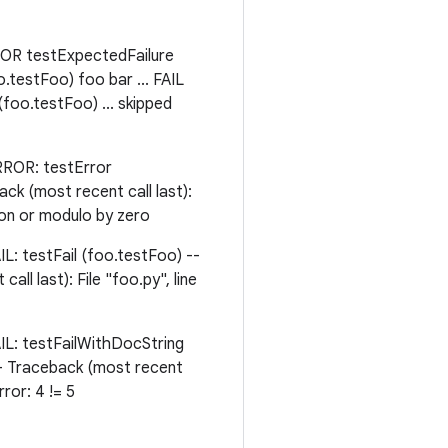
RROR testExpectedFailure
o.testFoo) foo bar ... FAIL
foo.testFoo) ... skipped
OR: testError
ack (most recent call last):
sion or modulo by zero
estFail (foo.testFoo) --
ll last): File "foo.py", line
 testFailWithDocString
--- Traceback (most recent
rror: 4 != 5