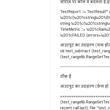
सीरीज़ पर कॉल में बदलता है. 
TestReport ::= TestResult* L
\u201c(\u201cstring\u201d)
string \u201c(\u201cstring\
TimeMetric ::= \u201cRan\u2
\u201cFAILED (errors=\u201d
आउटपुट का उदाहरण (पास होना)
ok test_subtract (test_range
(test_rangelib.RangeSetTest)
----------------------------
ठीक है
आउटपुट का उदाहरण (फ़ेल हो 
=======================
(test_rangelib.RangeSetTest
recent call last): File "test_