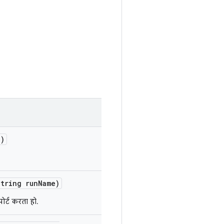
e)
tring run
Name)
ोर्ट करता हो.