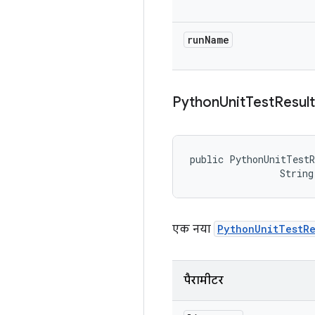
run
Name
Python
Unit
Test
Result
public PythonUnitTestR
                String
एक नया
PythonUnitTestRe
पैरामीटर