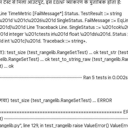
इन टेस्ट से मिला आउटपुट, इस EBNF व्याकरण के मुताबिक होता है:
ine TimeMetric [FailMessage*] Status. TestResult ::= string
\u201d \u201c\u2026\u201d SingleStatus. FailMessage ::= EqL
u201d)\u201d Line Traceback Line. SingleStatus ::= \u201cok\
01d integer \u201ctests in\u201d float \u201ds\u201d. Status
 int \u201c)\u201d. Traceback ::= string+.
: test_size (test_rangelib.RangeSetTest) ... ok test_str (test
lib.RangeSetTest) ... ok test_to_string_raw (test_rangelib.Ra
 ... ok
------------------------------------------ Ran 5 tests in 0.002s
गया) test_size (test_rangelib.RangeSetTest) ... ERROR
=============================================== ERR
) ------------------------------------------------------------
rangelib.py", line 129, in test_rangelib raise ValueError() ValueEr