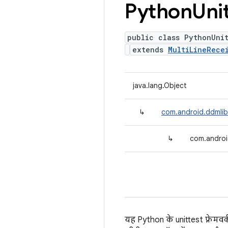
Python
Uni
public class PythonUni
extends
MultiLineRece
java.lang.Object
↳
com.android.ddmlib.
↳
com.androi
यह Python के unittest फ़्रेम