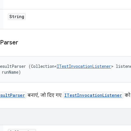
String
Parser
esultParser (Collection<
ITestInvocationListener
> listene
 runName)
sultParser
बनाएं, जो दिए गए
ITestInvocationListener
को 