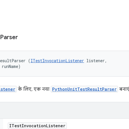
Parser
ResultParser (
ITestInvocationListener
 listener, 

 runName)
istener
के लिए, एक नया
PythonUnitTestResultParser
बनाएं
ITest
Invocation
Listener