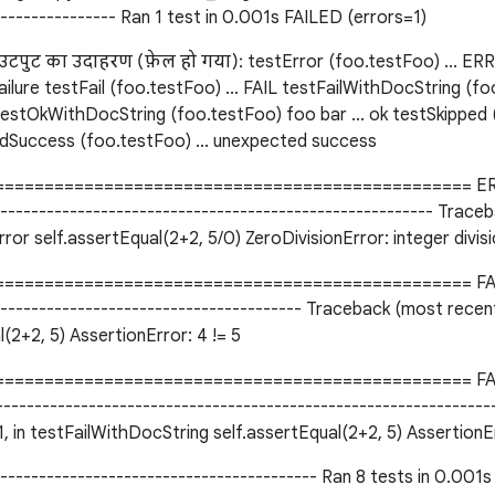
---------------- Ran 1 test in 0.001s FAILED (errors=1)
टपुट का उदाहरण (फ़ेल हो गया): testError (foo.testFoo) ... E
ailure testFail (foo.testFoo) ... FAIL testFailWithDocString (fo
testOkWithDocString (foo.testFoo) foo bar ... ok testSkipped (
dSuccess (foo.testFoo) ... unexpected success
=============================================== ERR
-------------------------------------------------------- Traceb
stError self.assertEqual(2+2, 5/0) ZeroDivisionError: integer divi
============================================== FAIL: t
--------------------------------------- Traceback (most recent ca
al(2+2, 5) AssertionError: 4 != 5
=============================================== FAIL:
--------------------------------------------------------------
e 31, in testFailWithDocString self.assertEqual(2+2, 5) AssertionE
------------------------------------------ Ran 8 tests in 0.001s