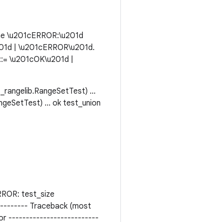
ine \u201cERROR:\u201d
u201d | \u201cERROR\u201d.
 ::= \u201cOK\u201d |
_rangelib.RangeSetTest) ...
ngeSetTest) ... ok test_union
OR: test_size
---------- Traceback (most
ror --------------------------