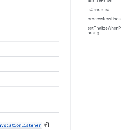
finalizeParser
isCancelled
processNewLines
setFinalizeWhenP
arsing
nvocationListener
की