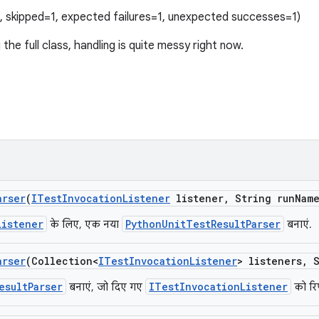
1, skipped=1, expected failures=1, unexpected successes=1)
he full class, handling is quite messy right now.
arser
(
ITest
Invocation
Listener
listener
,
String run
Nam
Listener
PythonUnitTestResultParser
के लिए, एक नया
बनाएं.
arser
(Collection<
ITest
Invocation
Listener
> listeners
,
S
esultParser
ITestInvocationListener
बनाएं, जो दिए गए
को रिप