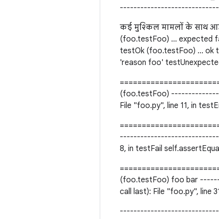
----------------------------
कई मुश्किल मामलों के साथ आउ
(foo.testFoo) ... expected f
testOk (foo.testFoo) ... ok 
'reason foo' testUnexpecte
=======================
(foo.testFoo) --------------
File "foo.py", line 11, in te
========================
-----------------------------
8, in testFail self.assertEqu
=======================
(foo.testFoo) foo bar -----
call last): File "foo.py", lin
----------------------------