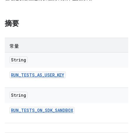
摘要
常量
String
RUN
_
TESTS
_
AS
_
USER
_
KEY
String
RUN
_
TESTS
_
ON
_
SDK
_
SANDBOX