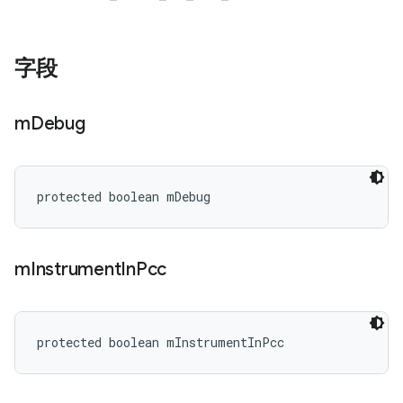
字段
m
Debug
protected boolean mDebug
m
Instrument
In
Pcc
protected boolean mInstrumentInPcc