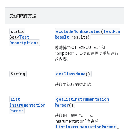
受保护的方法
static
exclude
Non
Executed
(
Test
Run
Set<
Test
Result
results)
Description
>
过滤掉“NOT_EXECUTED”和
“Skipped”，以便跟踪需要重新运行
的内容。
String
get
Class
Name
()
获取要运行的类名称。
List
get
List
Instrumentation
Instrumentation
Parser
()
Parser
获取用于解析“pm list
instrumentation”查询的
ListInstrumentationParser
。