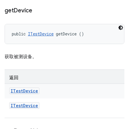
get
Device
public 
ITestDevice
 getDevice ()
获取被测设备。
返回
ITest
Device
ITest
Device