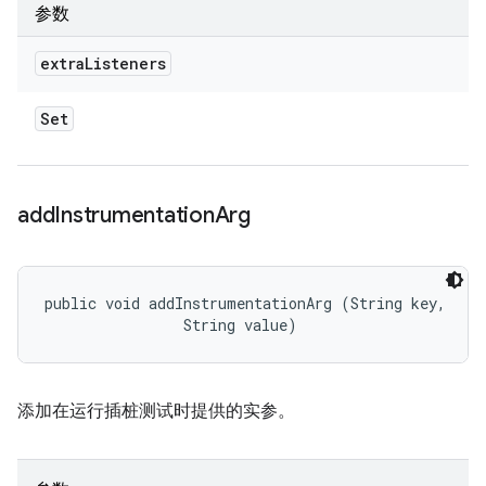
参数
extra
Listeners
Set
add
Instrumentation
Arg
public void addInstrumentationArg (String key, 

                String value)
添加在运行插桩测试时提供的实参。