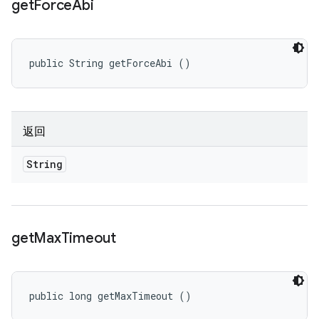
get
Force
Abi
public String getForceAbi ()
返回
String
get
Max
Timeout
public long getMaxTimeout ()