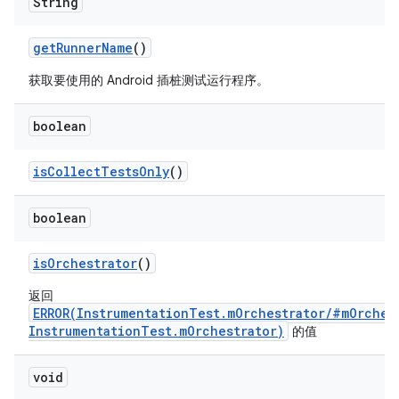
String
get
Runner
Name
()
获取要使用的 Android 插桩测试运行程序。
boolean
is
Collect
Tests
Only
()
boolean
is
Orchestrator
()
返回
ERROR(InstrumentationTest.mOrchestrator/#mOrches
InstrumentationTest.mOrchestrator)
的值
void