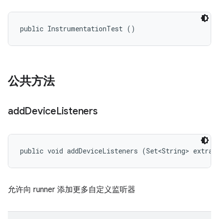
public InstrumentationTest ()
公共方法
add
Device
Listeners
public void addDeviceListeners (Set<String> extraL
允许向 runner 添加更多自定义监听器