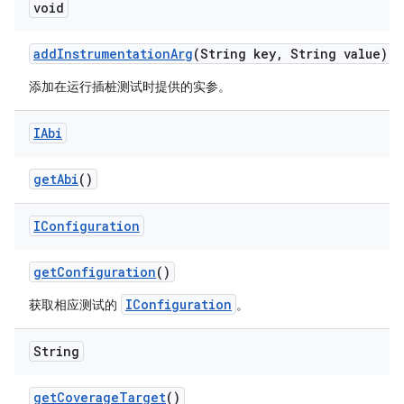
void
add
Instrumentation
Arg
(String key
,
String value)
添加在运行插桩测试时提供的实参。
IAbi
get
Abi
()
IConfiguration
get
Configuration
()
IConfiguration
获取相应测试的
。
String
get
Coverage
Target
()