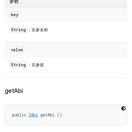
参数
key
String
：实参名称
value
String
：实参值
get
Abi
public 
IAbi
 getAbi ()