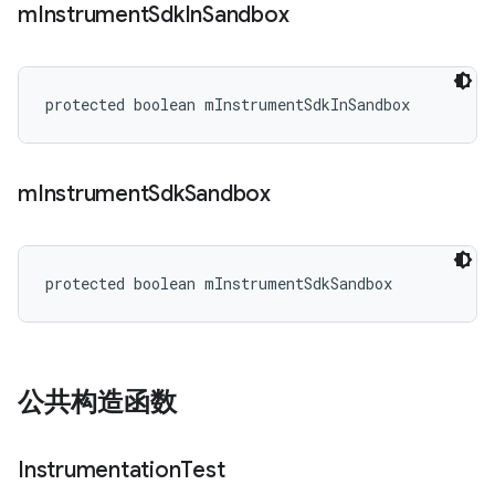
m
Instrument
Sdk
In
Sandbox
protected boolean mInstrumentSdkInSandbox
m
Instrument
Sdk
Sandbox
protected boolean mInstrumentSdkSandbox
公共构造函数
Instrumentation
Test