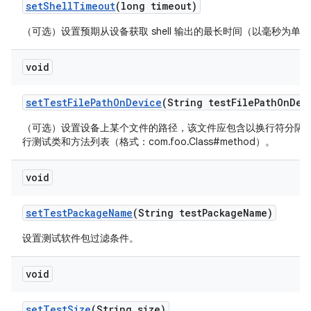
set
Shell
Timeout
(long timeout)
（可选）设置预期从设备获取 shell 输出的最长时间（以毫秒为单
void
set
Test
File
Path
On
Device
(String test
File
Path
On
Dev
（可选）设置设备上某个文件的路径，该文件应包含以换行符分隔
行测试类和方法列表（格式：com.foo.Class#method）。
void
set
Test
Package
Name
(String test
Package
Name)
设置测试软件包过滤条件。
void
set
Test
Size
(String size)