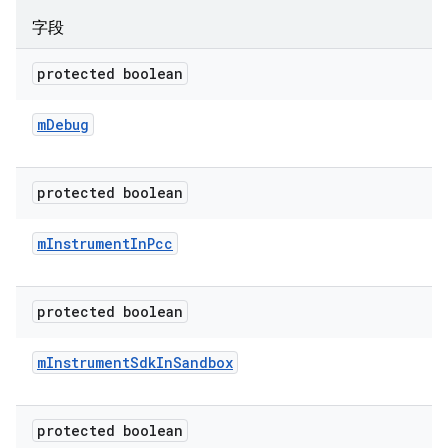
字段
protected boolean
m
Debug
protected boolean
m
Instrument
In
Pcc
protected boolean
m
Instrument
Sdk
In
Sandbox
protected boolean