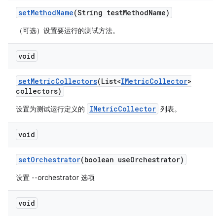
set
Method
Name
(String test
Method
Name)
（可选）设置要运行的测试方法。
void
set
Metric
Collectors
(List<
IMetric
Collector
>
collectors)
IMetricCollector
设置为测试运行定义的
列表。
void
set
Orchestrator
(boolean use
Orchestrator)
设置 --orchestrator 选项
void