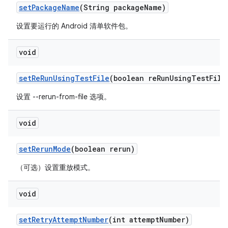
set
Package
Name
(String package
Name)
设置要运行的 Android 清单软件包。
void
set
Re
Run
Using
Test
File
(boolean re
Run
Using
Test
File
设置 --rerun-from-file 选项。
void
set
Rerun
Mode
(boolean rerun)
（可选）设置重放模式。
void
set
Retry
Attempt
Number
(int attempt
Number)