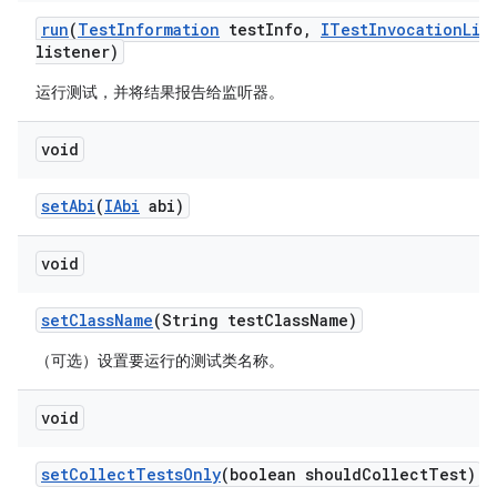
run
(
Test
Information
test
Info
,
ITest
Invocation
Lis
listener)
运行测试，并将结果报告给监听器。
void
set
Abi
(
IAbi
abi)
void
set
Class
Name
(String test
Class
Name)
（可选）设置要运行的测试类名称。
void
set
Collect
Tests
Only
(boolean should
Collect
Test)