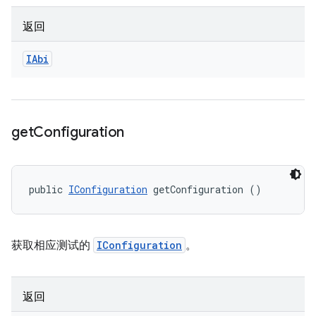
返回
IAbi
get
Configuration
public 
IConfiguration
 getConfiguration ()
获取相应测试的
IConfiguration
。
返回