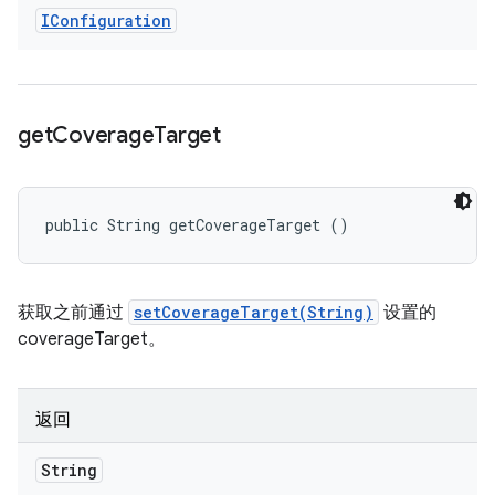
IConfiguration
get
Coverage
Target
public String getCoverageTarget ()
获取之前通过
setCoverageTarget(String)
设置的
coverageTarget。
返回
String