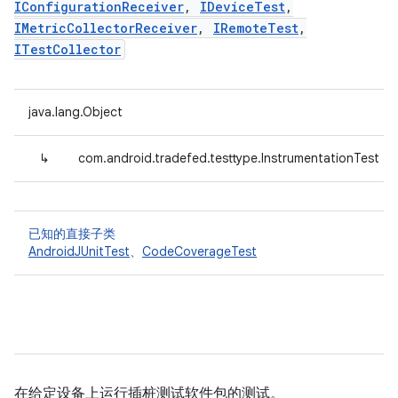
IConfigurationReceiver
,
IDeviceTest
,
IMetricCollectorReceiver
,
IRemoteTest
,
ITestCollector
java.lang.Object
↳
com.android.tradefed.testtype.InstrumentationTest
已知的直接子类
AndroidJUnitTest
、
CodeCoverageTest
在给定设备上运行插桩测试软件包的测试。