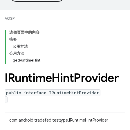
AOSP
這個頁面中的內容
摘要
公用方法
公用方法
getRuntimeHint
IRuntime
Hint
Provider
public interface IRuntimeHintProvider
com.android.tradefed.testtype.IRuntimeHintProvider