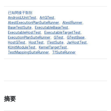
已知間接子類別
AndroidJUnitTest
、
ArtGTest
、
AtestExecutionPlanSuiteRunner
、
AtestRunner
、
BaseTestSuite
、
ExecutableBaseTest
、
ExecutableHostTest
、
ExecutableTargetTest
、
ExecutionPlanSuiteRunner
、
GTest
、
GTestBase
、
HostGTest
、
HostTest
、
ITestSuite
、
JarHostTest
、
KUnitModuleTest
、
KernelTargetTest
、
TestMappingSuiteRunner
、
TfSuiteRunner
摘要