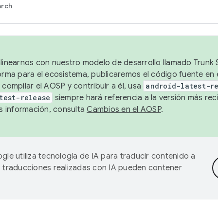
arch
alinearnos con nuestro modelo de desarrollo llamado Trunk S
forma para el ecosistema, publicaremos el código fuente en
 compilar el AOSP y contribuir a él, usa
android-latest-r
test-release
siempre hará referencia a la versión más reci
 información, consulta
Cambios en el AOSP
.
gle utiliza tecnología de IA para traducir contenido a
as traducciones realizadas con IA pueden contener