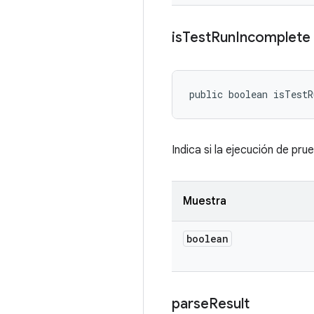
is
Test
Run
Incomplete
public boolean isTest
Indica si la ejecución de pr
Muestra
boolean
parse
Result