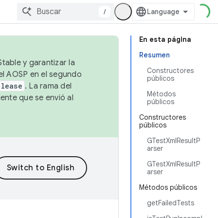
/
En esta página
Resumen
table y garantizar la
Constructores
 el AOSP en el segundo
públicos
elease
. La rama del
Métodos
ente que se envió al
públicos
Constructores
públicos
GTestXmlResultP
arser
GTestXmlResultP
arser
Métodos públicos
getFailedTests