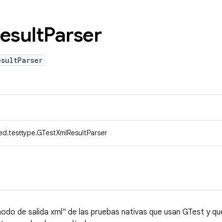
esult
Parser
sultParser
ed.testtype.GTestXmlResultParser
modo de salida xml" de las pruebas nativas que usan GTest y que