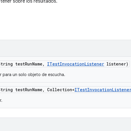
stener sobre los resultados.
String test
Run
Name
,
ITest
Invocation
Listener
listener)
r para un solo objeto de escucha.
String test
Run
Name
,
Collection<
ITest
Invocation
Listene
r.