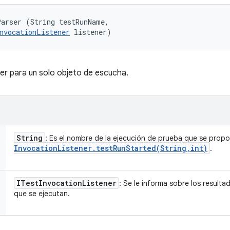
arser (String testRunName, 

nvocationListener
 listener)
er para un solo objeto de escucha.
String
: Es el nombre de la ejecución de prueba que se prop
Invocation
Listener
.
testRunStarted(
String
,
int)
.
ITest
Invocation
Listener
: Se le informa sobre los result
que se ejecutan.