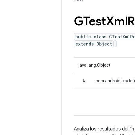
GTest
Xml
R
public class GTestXmlRe
extends Object
java.lang.Object
↳
com.android.tradef
Analiza los resultados del "