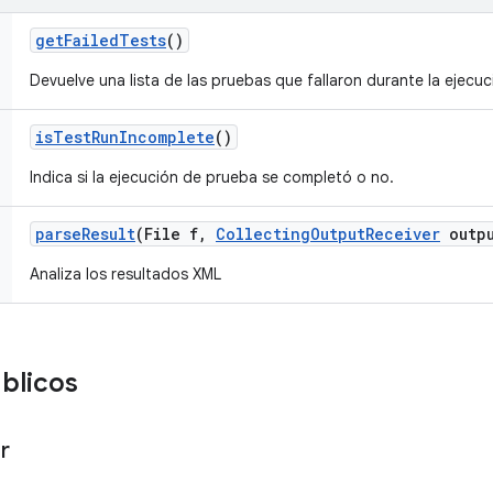
get
Failed
Tests
()
Devuelve una lista de las pruebas que fallaron durante la ejecu
is
Test
Run
Incomplete
()
Indica si la ejecución de prueba se completó o no.
parse
Result
(File f
,
Collecting
Output
Receiver
outpu
Analiza los resultados XML
blicos
r