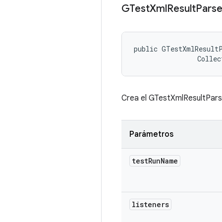
GTest
Xml
Result
Parse
public GTestXmlResultP
                Collec
Crea el GTestXmlResultPars
Parámetros
test
Run
Name
listeners