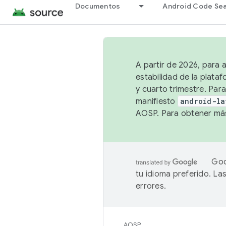
Documentos
Android Code Se
A partir de 2026, para 
estabilidad de la plata
y cuarto trimestre. Para
manifiesto
android-la
AOSP. Para obtener más
Goo
tu idioma preferido. L
errores.
AOSP