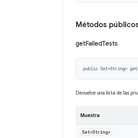
Métodos público
get
Failed
Tests
public Set<String> ge
Devuelve una lista de las pr
Muestra
Set<String>