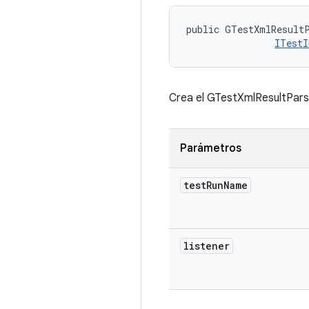
public GTestXmlResultP
ITestI
Crea el GTestXmlResultPars
Parámetros
test
Run
Name
listener