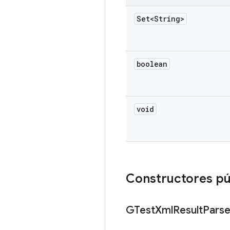
Set<String>
boolean
void
Constructores pú
GTest
Xml
Result
Parse