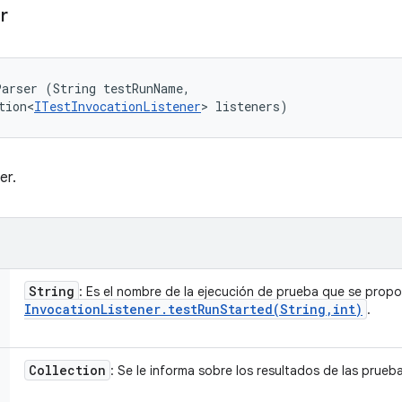
r
arser (String testRunName, 

tion<
ITestInvocationListener
> listeners)
er.
String
: Es el nombre de la ejecución de prueba que se prop
Invocation
Listener
.
testRunStarted(
String
,
int)
.
Collection
: Se le informa sobre los resultados de las prue