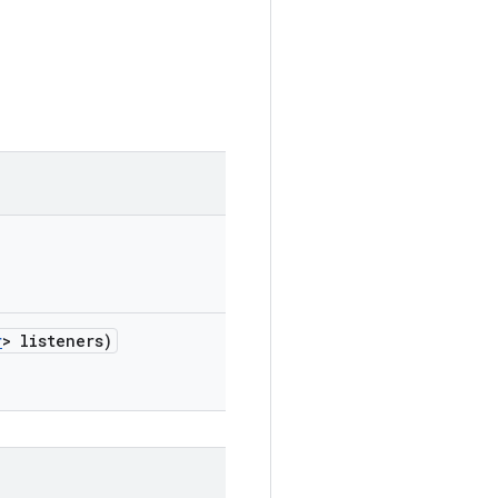
r
> listeners)