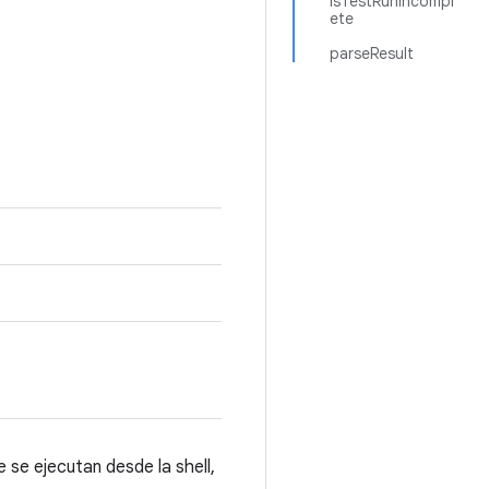
isTestRunIncompl
ete
parseResult
 se ejecutan desde la shell,