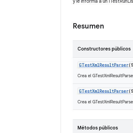
y le informa a un ITestRunLi
Resumen
Constructores públicos
GTest
Xml
Result
Parser
(
Crea el GTestXmlResultParse
GTest
Xml
Result
Parser
(
Crea el GTestXmlResultParse
Métodos públicos