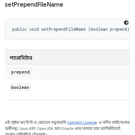
set
Prepend
File
Name
public void setPrependFileName (boolean prepend)
প্যারামিটার
prepend
boolean
এই পৃষ্ঠার কন্টেন্ট ও কোডের নমুনাগুলি
Content License
-এ বর্ণিত লাইসেন্সের
অধীনস্থ। Java এবং OpenJDK হল Oracle এবং/অথবা তার অ্যাফিলিয়েট
সংস্থার রেজিস্টার্ড ট্রেডমার্ক।