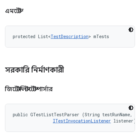
এমটেস্ট
protected List<
TestDescription
> mTests
সরকারি নির্মাণকারী
জিটেস্টলিস্টটেস্টপার্সার
public GTestListTestParser (String testRunName, 

ITestInvocationListener
 listener)