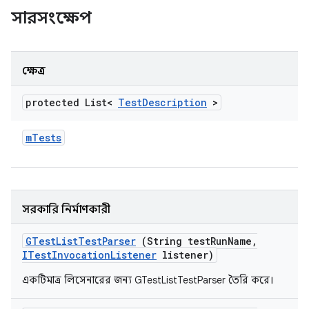
সারসংক্ষেপ
ক্ষেত্র
protected List<
Test
Description
>
m
Tests
সরকারি নির্মাণকারী
GTest
List
Test
Parser
(String test
Run
Name
,
ITest
Invocation
Listener
listener)
একটিমাত্র লিসেনারের জন্য GTestListTestParser তৈরি করে।