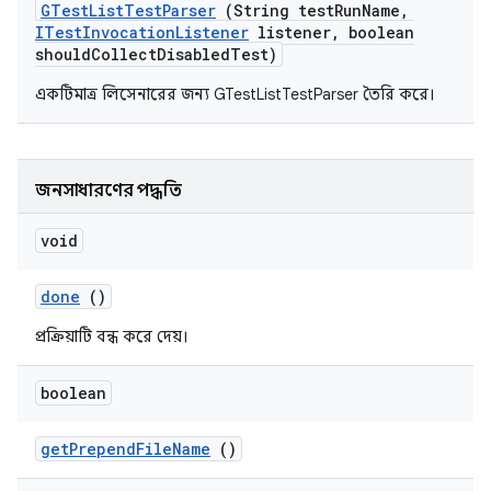
GTest
List
Test
Parser
(String test
Run
Name
,
ITest
Invocation
Listener
listener
,
boolean
should
Collect
Disabled
Test)
একটিমাত্র লিসেনারের জন্য GTestListTestParser তৈরি করে।
জনসাধারণের পদ্ধতি
void
done
()
প্রক্রিয়াটি বন্ধ করে দেয়।
boolean
get
Prepend
File
Name
()