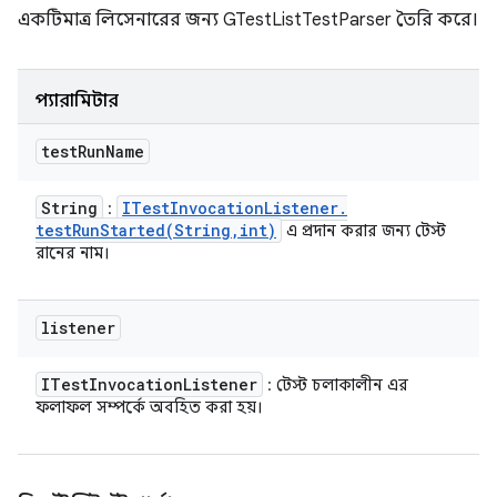
একটিমাত্র লিসেনারের জন্য GTestListTestParser তৈরি করে।
প্যারামিটার
test
Run
Name
String
ITest
Invocation
Listener
.
:
testRunStarted(
String
,
int)
এ প্রদান করার জন্য টেস্ট
রানের নাম।
listener
ITest
Invocation
Listener
: টেস্ট চলাকালীন এর
ফলাফল সম্পর্কে অবহিত করা হয়।