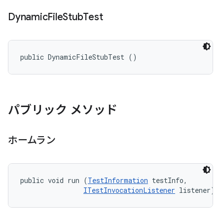
Dynamic
File
Stub
Test
public DynamicFileStubTest ()
パブリック メソッド
ホームラン
public void run (
TestInformation
 testInfo, 

ITestInvocationListener
 listener)