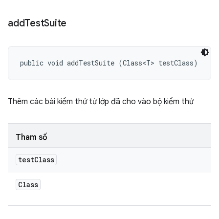
add
Test
Suite
public void addTestSuite (Class<T> testClass)
Thêm các bài kiểm thử từ lớp đã cho vào bộ kiểm thử
Tham số
test
Class
Class