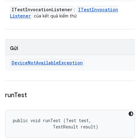
ITest
Invocation
Listener
ITest
Invocation
:
Listener
của kết quả kiểm thử
Gửi
Device
Not
Available
Exception
run
Test
public void runTest (Test test, 

                TestResult result)