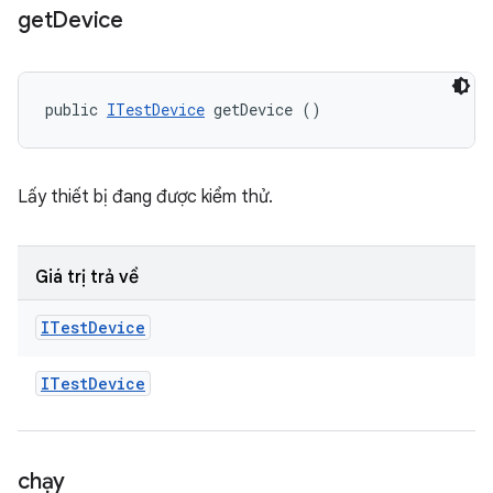
get
Device
public 
ITestDevice
 getDevice ()
Lấy thiết bị đang được kiểm thử.
Giá trị trả về
ITest
Device
ITest
Device
chạy