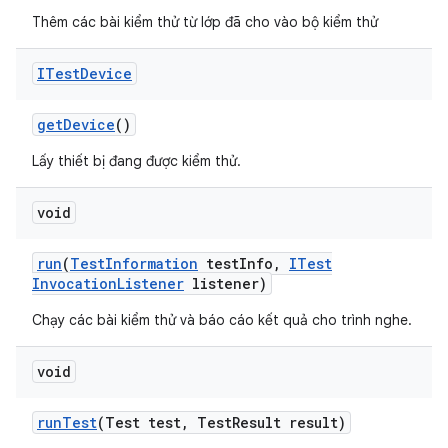
Thêm các bài kiểm thử từ lớp đã cho vào bộ kiểm thử
ITest
Device
get
Device
()
Lấy thiết bị đang được kiểm thử.
void
run
(
Test
Information
test
Info
,
ITest
Invocation
Listener
listener)
Chạy các bài kiểm thử và báo cáo kết quả cho trình nghe.
void
run
Test
(Test test
,
Test
Result result)