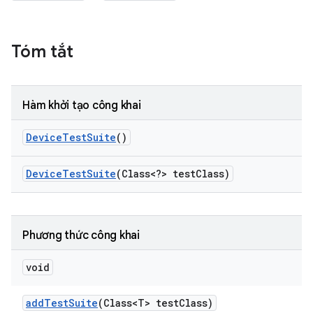
Tóm tắt
Hàm khởi tạo công khai
Device
Test
Suite
()
Device
Test
Suite
(Class<?> test
Class)
Phương thức công khai
void
add
Test
Suite
(Class<T> test
Class)