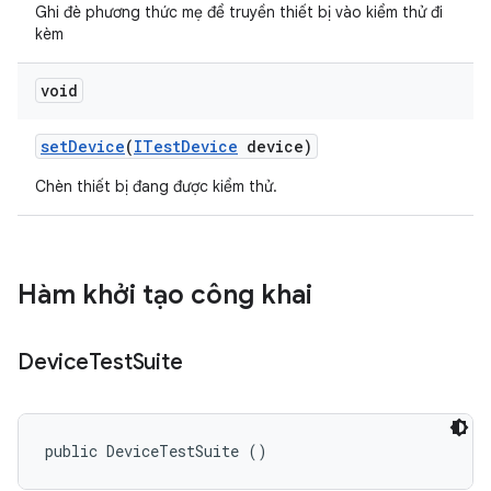
Ghi đè phương thức mẹ để truyền thiết bị vào kiểm thử đi
kèm
void
set
Device
(
ITest
Device
device)
Chèn thiết bị đang được kiểm thử.
Hàm khởi tạo công khai
Device
Test
Suite
public DeviceTestSuite ()