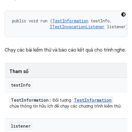
public void run (
TestInformation
 testInfo, 

ITestInvocationListener
 listener)
Chạy các bài kiểm thử và báo cáo kết quả cho trình nghe.
Tham số
test
Info
Test
Information
Test
Information
: Đối tượng
chứa thông tin hữu ích để chạy các chương trình kiểm thử.
listener