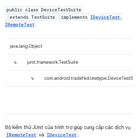
public class DeviceTestSuite
extends TestSuite
implements
IDeviceTest
,
IRemoteTest
java.lang.Object
↳
junit.framework.TestSuite
↳
com.android.tradefed.testtype.DeviceTestSui
Bộ kiểm thử JUnit của trình trợ giúp cung cấp các dịch vụ
IRemoteTest
và
IDeviceTest
.