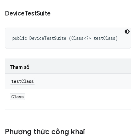
Device
Test
Suite
public DeviceTestSuite (Class<?> testClass)
Tham số
test
Class
Class
Phương thức công khai