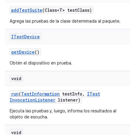
add
Test
Suite
(Class<T> test
Class)
Agrega las pruebas de la clase determinada al paquete.
ITest
Device
get
Device
()
Obtén el dispositivo en prueba.
void
run
(
Test
Information
test
Info
,
ITest
Invocation
Listener
listener)
Ejecuta las pruebas y, luego, informa los resultados al
objeto de escucha.
void