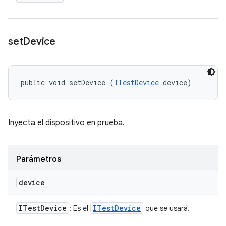
set
Device
public void setDevice (
ITestDevice
 device)
Inyecta el dispositivo en prueba.
Parámetros
device
ITest
Device
ITest
Device
: Es el
que se usará.