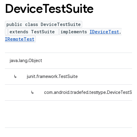
Device
Test
Suite
public class DeviceTestSuite
extends TestSuite
implements
IDeviceTest
,
IRemoteTest
java.lang.Object
↳
junit.framework.TestSuite
↳
com.android.tradefed.testtype.DeviceTestSui