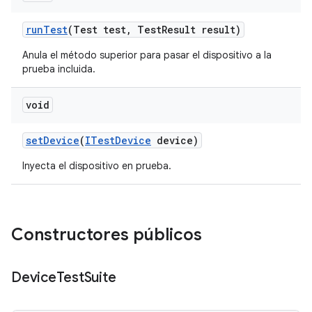
run
Test
(Test test
,
Test
Result result)
Anula el método superior para pasar el dispositivo a la
prueba incluida.
void
set
Device
(
ITest
Device
device)
Inyecta el dispositivo en prueba.
Constructores públicos
Device
Test
Suite