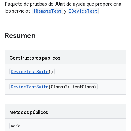
Paquete de pruebas de JUnit de ayuda que proporciona
los servicios
IRemoteTest
y
IDeviceTest
.
Resumen
Constructores públicos
Device
Test
Suite
()
Device
Test
Suite
(Class<?> test
Class)
Métodos públicos
void