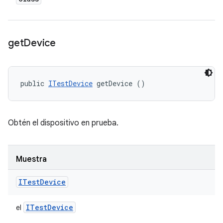
get
Device
public 
ITestDevice
 getDevice ()
Obtén el dispositivo en prueba.
Muestra
ITest
Device
ITest
Device
el