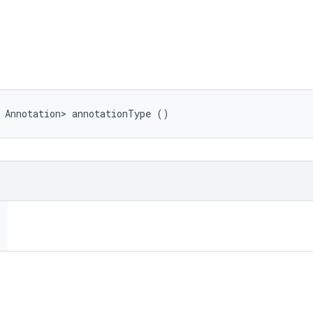
ি
 Annotation> annotationType ()