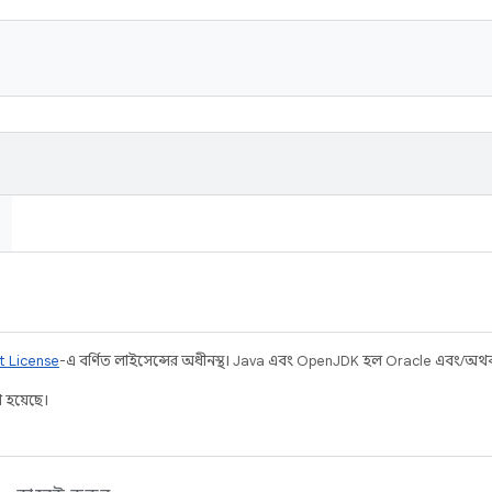
t License
-এ বর্ণিত লাইসেন্সের অধীনস্থ। Java এবং OpenJDK হল Oracle এবং/অথবা তার
 হয়েছে।