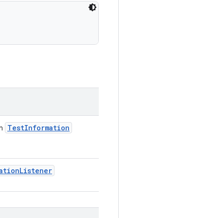
Test
Information
en
ation
Listener