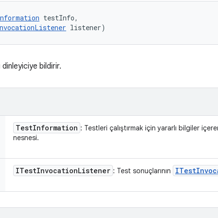
nformation
 testInfo, 

nvocationListener
 listener)
dinleyiciye bildirir.
Test
Information
: Testleri çalıştırmak için yararlı bilgiler içer
nesnesi.
ITest
Invocation
Listener
ITest
Invoc
: Test sonuçlarının