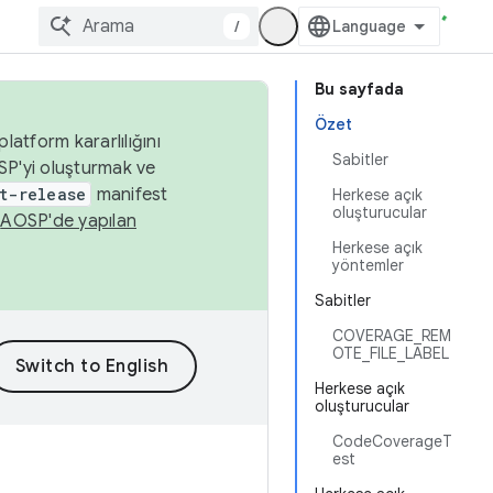
/
Bu sayfada
Özet
latform kararlılığını
Sabitler
SP'yi oluşturmak ve
t-release
manifest
Herkese açık
oluşturucular
n
AOSP'de yapılan
Herkese açık
yöntemler
Sabitler
COVERAGE_REM
OTE_FILE_LABEL
Herkese açık
oluşturucular
CodeCoverageT
est