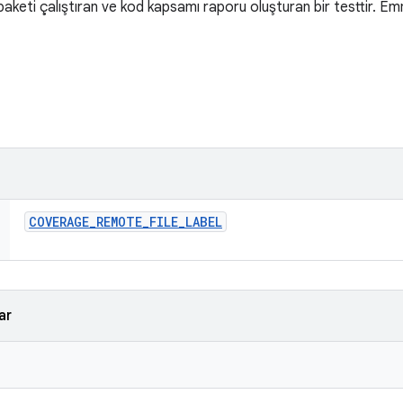
 paketi çalıştıran ve kod kapsamı raporu oluşturan bir testtir. Em
COVERAGE
_
REMOTE
_
FILE
_
LABEL
ar