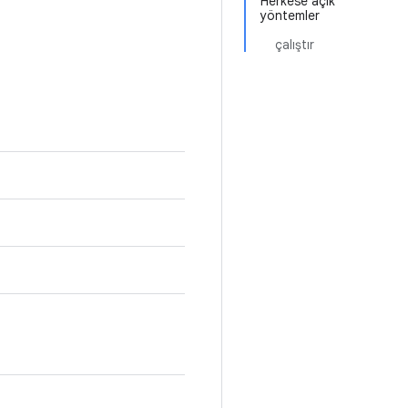
Herkese açık
yöntemler
çalıştır