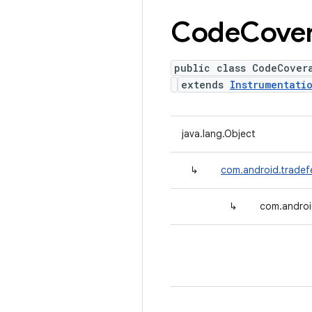
Code
Cove
public class CodeCover
extends
Instrumentati
java.lang.Object
↳
com.android.tradef
↳
com.androi