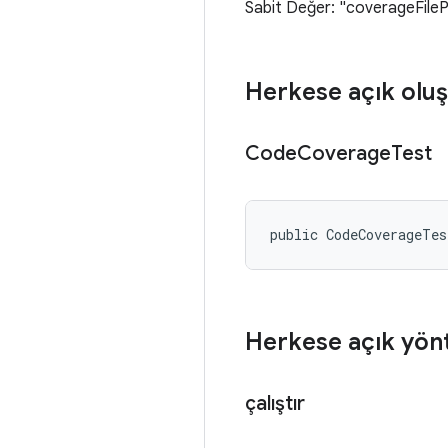
Sabit Değer: "coverageFile
Herkese açık oluş
Code
Coverage
Test
public CodeCoverageTe
Herkese açık yön
çalıştır