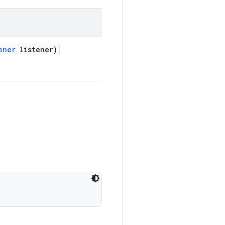
ener
listener)