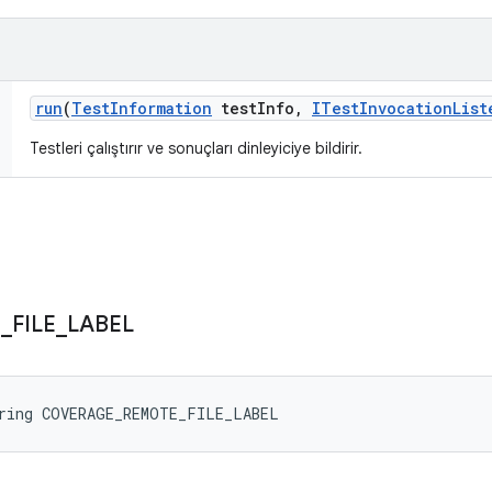
run
(
Test
Information
test
Info
,
ITest
Invocation
List
Testleri çalıştırır ve sonuçları dinleyiciye bildirir.
E
_
FILE
_
LABEL
tring COVERAGE_REMOTE_FILE_LABEL