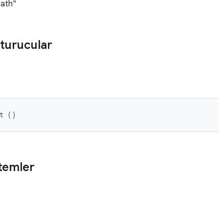
Path"
turucular
st ()
temler