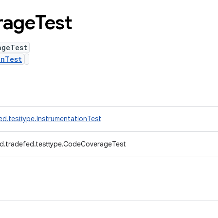
rage
Test
ageTest
onTest
ed.testtype.InstrumentationTest
d.tradefed.testtype.CodeCoverageTest