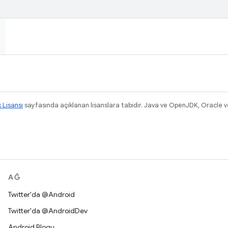
k Lisansı
sayfasında açıklanan lisanslara tabidir. Java ve OpenJDK, Oracle ve/v
.
AĞ
Twitter'da @Android
Twitter'da @AndroidDev
Android Blogu