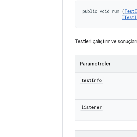
public void run (
TestI
ITestI
Testleri çalıştırır ve sonuçları 
Parametreler
test
Info
listener