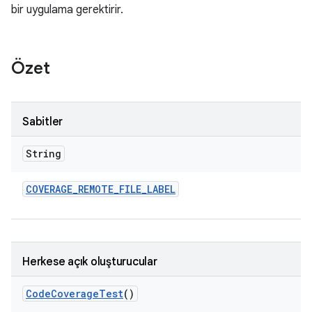
bir uygulama gerektirir.
Özet
Sabitler
String
COVERAGE
_
REMOTE
_
FILE
_
LABEL
Herkese açık oluşturucular
Code
Coverage
Test
()