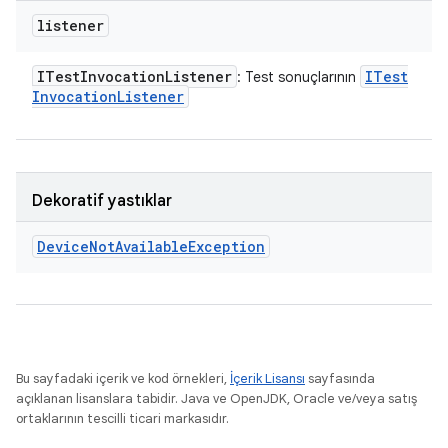
listener
ITest
Invocation
Listener
ITest
: Test sonuçlarının
Invocation
Listener
Dekoratif yastıklar
Device
Not
Available
Exception
Bu sayfadaki içerik ve kod örnekleri,
İçerik Lisansı
sayfasında
açıklanan lisanslara tabidir. Java ve OpenJDK, Oracle ve/veya satış
ortaklarının tescilli ticari markasıdır.