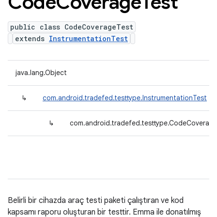
Code
Coverage
Test
public class CodeCoverageTest
extends
InstrumentationTest
java.lang.Object
↳
com.android.tradefed.testtype.InstrumentationTest
↳
com.android.tradefed.testtype.CodeCoverag
Belirli bir cihazda araç testi paketi çalıştıran ve kod
kapsamı raporu oluşturan bir testtir. Emma ile donatılmış