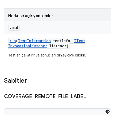
Herkese açık yöntemler
void
run
(
Test
Information
test
Info
,
ITest
Invocation
Listener
listener)
Testleri çalıştırır ve sonuçları dinleyiciye bildirir.
Sabitler
COVERAGE
_
REMOTE
_
FILE
_
LABEL