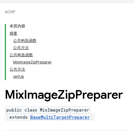
AOSP
本页内容
摘要
公共构造函数
公共方法
公共构造函数
MixImageZipPreparer
公共方法
setUp
Mix
Image
Zip
Preparer
public class MixImageZipPreparer
extends
BaseMultiTargetPreparer