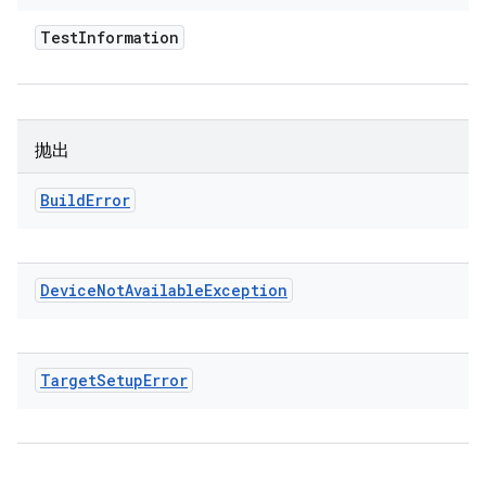
Test
Information
抛出
Build
Error
Device
Not
Available
Exception
Target
Setup
Error