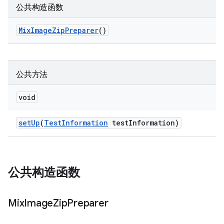
公共构造函数
Mix
Image
Zip
Preparer
()
公共方法
void
set
Up
(
Test
Information
test
Information)
公共构造函数
Mix
Image
Zip
Preparer