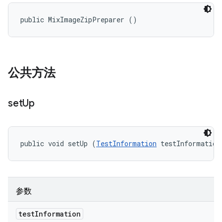
public MixImageZipPreparer ()
公共方法
set
Up
public void setUp (
TestInformation
 testInformation
参数
test
Information