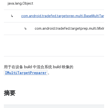
java.lang.Object
↳
com.android.tradefed.targetprep.multi.BaseMultiTarg
↳
com.android.tradefed.targetprep.multi.MixIm
用于在设备 build 中混合系统 build 映像的
IMultiTargetPreparer
。
摘要