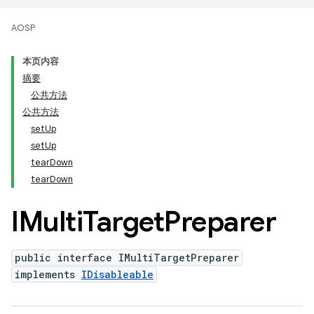
AOSP
本页内容
摘要
公共方法
公共方法
setUp
setUp
tearDown
tearDown
IMulti
Target
Preparer
public interface IMultiTargetPreparer
implements
IDisableable