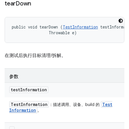
tear
Down
public void tearDown (
TestInformation
 testInformati
                Throwable e)
在测试后执行目标清理/拆解。
参数
test
Information
Test
Information
Test
：描述调用、设备、build 的
Information
。