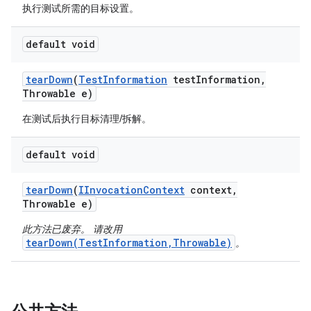
执行测试所需的目标设置。
default void
tear
Down
(
Test
Information
test
Information
,
Throwable e)
在测试后执行目标清理/拆解。
default void
tear
Down
(
IInvocation
Context
context
,
Throwable e)
此方法已废弃。 请改用
tearDown(TestInformation,Throwable)
。