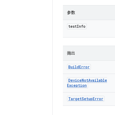
参数
test
Info
抛出
Build
Error
Device
Not
Available
Exception
Target
Setup
Error