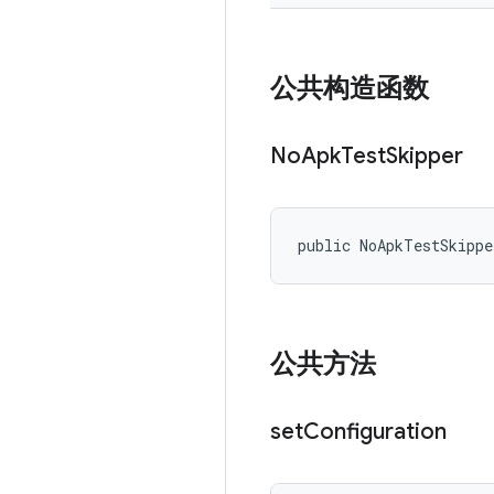
公共构造函数
No
Apk
Test
Skipper
public NoApkTestSkipp
公共方法
set
Configuration