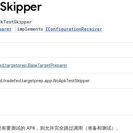
Skipper
pkTestSkipper
parer
implements
IConfigurationReceiver
ed.targetprep.BaseTargetPreparer
d.tradefed.targetprep.app.NoApkTestSkipper
有要测试的 APK，则允许完全跳过调用（准备和测试）。