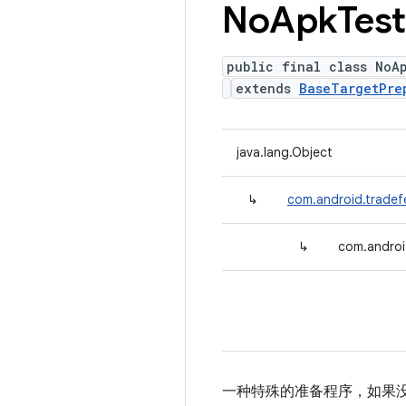
No
Apk
Test
public final class NoA
extends
BaseTargetPre
java.lang.Object
↳
com.android.tradef
↳
com.androi
一种特殊的准备程序，如果没