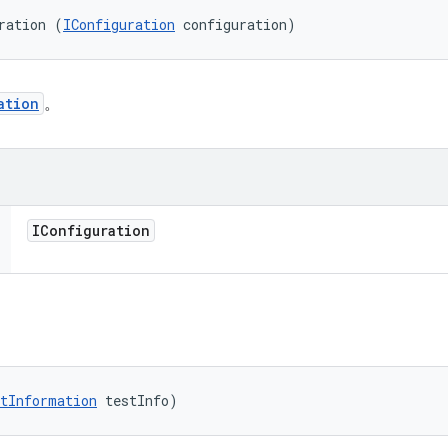
ration (
IConfiguration
 configuration)
ation
。
IConfiguration
tInformation
 testInfo)