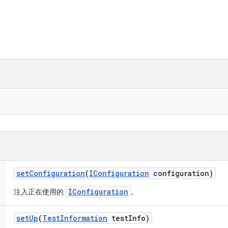
set
Configuration
(
IConfiguration
configuration)
IConfiguration
注入正在使用的
。
set
Up
(
Test
Information
test
Info)