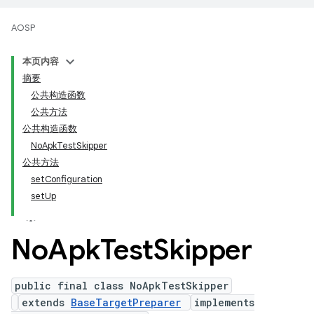
AOSP
本页内容
摘要
公共构造函数
公共方法
公共构造函数
NoApkTestSkipper
公共方法
setConfiguration
setUp
No
Apk
Test
Skipper
public final class NoApkTestSkipper
extends
BaseTargetPreparer
implements