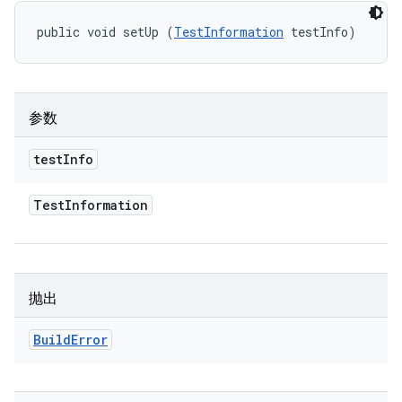
public void setUp (
TestInformation
 testInfo)
参数
test
Info
Test
Information
抛出
Build
Error