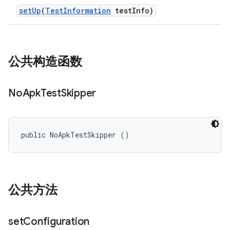
set
Up
(
Test
Information
test
Info)
公共构造函数
No
Apk
Test
Skipper
public NoApkTestSkipper ()
公共方法
set
Configuration