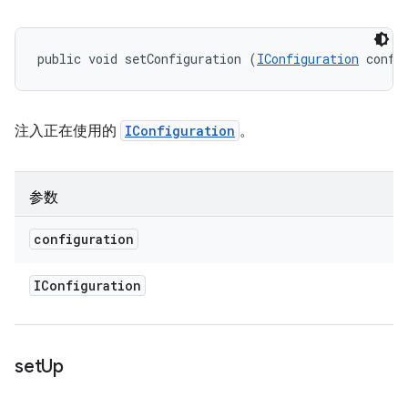
public void setConfiguration (
IConfiguration
 confi
注入正在使用的
IConfiguration
。
参数
configuration
IConfiguration
set
Up