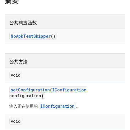
摘要
公共构造函数
No
Apk
Test
Skipper
()
公共方法
void
set
Configuration
(
IConfiguration
configuration)
IConfiguration
注入正在使用的
。
void