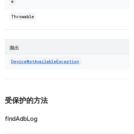
e
Throwable
抛出
Device
Not
Available
Exception
受保护的方法
find
Adb
Log