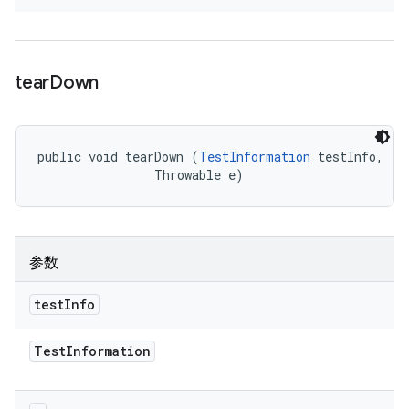
tear
Down
public void tearDown (
TestInformation
 testInfo, 

                Throwable e)
参数
test
Info
Test
Information