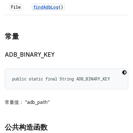
File
find
Adb
Log
()
常量
ADB
_
BINARY
_
KEY
public static final String ADB_BINARY_KEY
常量值： "adb_path"
公共构造函数