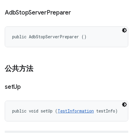
Adb
Stop
Server
Preparer
public AdbStopServerPreparer ()
公共方法
set
Up
public void setUp (
TestInformation
 testInfo)