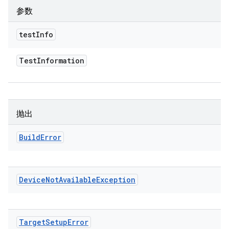
参数
test
Info
Test
Information
抛出
Build
Error
Device
Not
Available
Exception
Target
Setup
Error