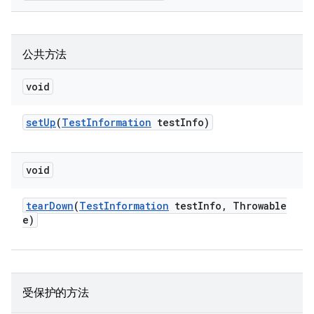
公共方法
void
set
Up
(
Test
Information
test
Info)
void
tear
Down
(
Test
Information
test
Info
,
Throwable
e)
受保护的方法