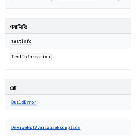
পরামিতি
test
Info
Test
Information
থ্রো
Build
Error
Device
Not
Available
Exception