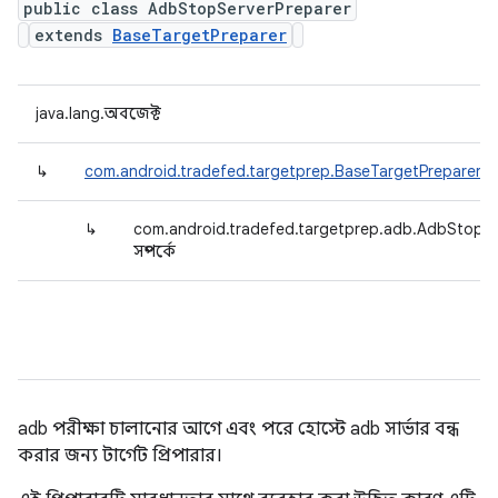
public class AdbStopServerPreparer
extends
BaseTargetPreparer
java.lang.অবজেক্ট
↳
com.android.tradefed.targetprep.BaseTargetPreparer সম্প
↳
com.android.tradefed.targetprep.adb.AdbStopSe
সম্পর্কে
adb পরীক্ষা চালানোর আগে এবং পরে হোস্টে adb সার্ভার বন্ধ
করার জন্য টার্গেট প্রিপারার।