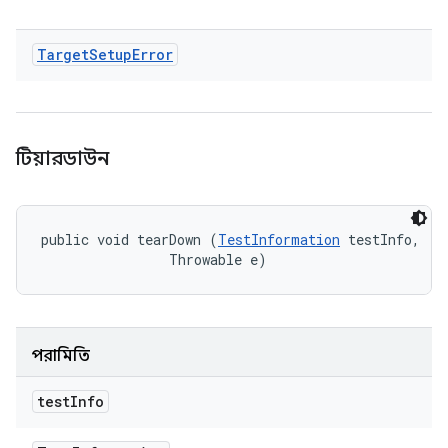
Target
Setup
Error
টিয়ারডাউন
public void tearDown (
TestInformation
 testInfo, 

                Throwable e)
পরামিতি
test
Info