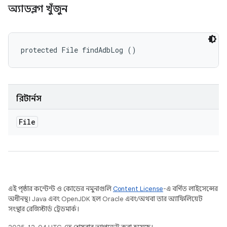
অ্যাডব্লগ খুঁজুন
protected File findAdbLog ()
রিটার্নস
File
এই পৃষ্ঠার কন্টেন্ট ও কোডের নমুনাগুলি
Content License
-এ বর্ণিত লাইসেন্সের
অধীনস্থ। Java এবং OpenJDK হল Oracle এবং/অথবা তার অ্যাফিলিয়েট
সংস্থার রেজিস্টার্ড ট্রেডমার্ক।