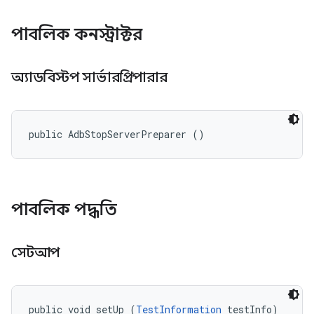
পাবলিক কনস্ট্রাক্টর
অ্যাডবিস্টপ সার্ভারপ্রিপারার
public AdbStopServerPreparer ()
পাবলিক পদ্ধতি
সেটআপ
public void setUp (
TestInformation
 testInfo)