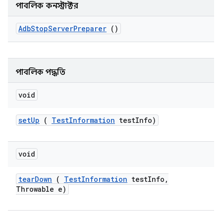
পাবলিক কনস্ট্রাক্টর
Adb
Stop
Server
Preparer
()
পাবলিক পদ্ধতি
void
set
Up
(
Test
Information
test
Info)
void
tear
Down
(
Test
Information
test
Info
,
Throwable e)