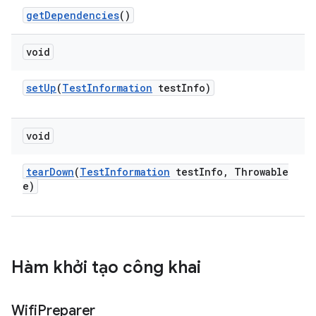
get
Dependencies
()
void
set
Up
(
Test
Information
test
Info)
void
tear
Down
(
Test
Information
test
Info
,
Throwable
e)
Hàm khởi tạo công khai
Wifi
Preparer