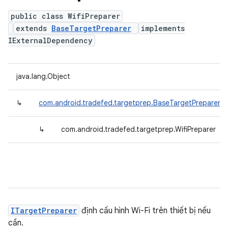
public class WifiPreparer
extends
BaseTargetPreparer
implements
IExternalDependency
java.lang.Object
↳
com.android.tradefed.targetprep.BaseTargetPreparer
↳
com.android.tradefed.targetprep.WifiPreparer
ITargetPreparer
định cấu hình Wi-Fi trên thiết bị nếu
cần.