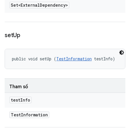
Set<External
Dependency>
set
Up
public void setUp (
TestInformation
 testInfo)
Tham số
test
Info
Test
Information