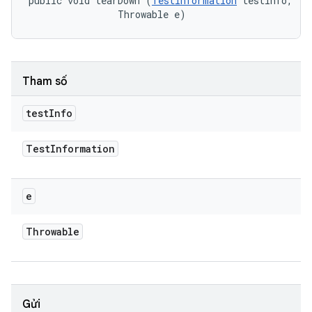
public void tearDown (
TestInformation
 testInfo, 

                Throwable e)
Tham số
test
Info
Test
Information
e
Throwable
Gửi