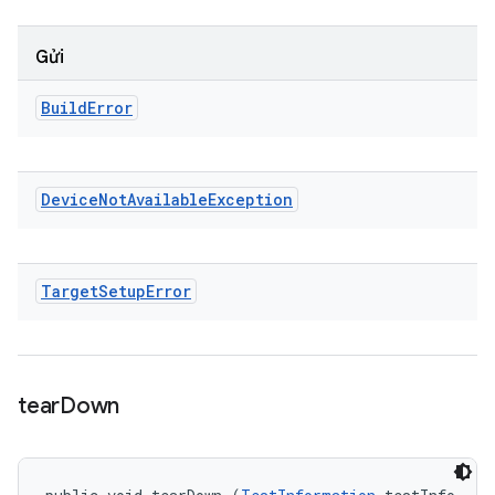
Gửi
Build
Error
Device
Not
Available
Exception
Target
Setup
Error
tear
Down