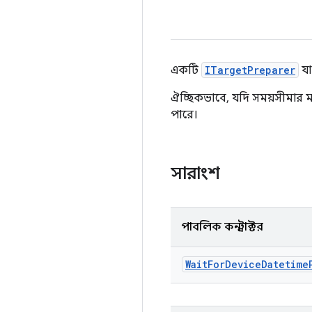
একটি
ITargetPreparer
যা
ঐচ্ছিকভাবে, যদি সময়সীমার ম
পারে।
সারাংশ
পাবলিক কনস্ট্রাক্টর
Wait
For
Device
Datetime