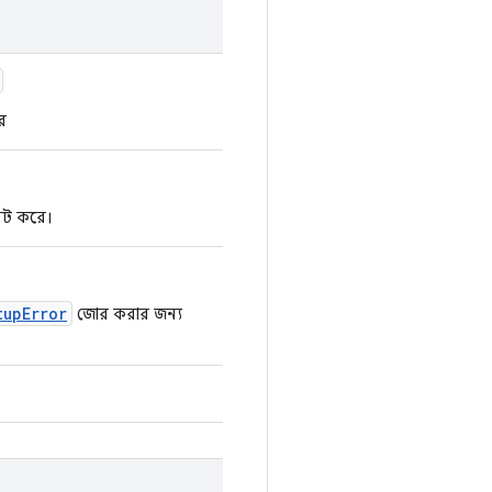
ে
েট করে।
tupError
জোর করার জন্য