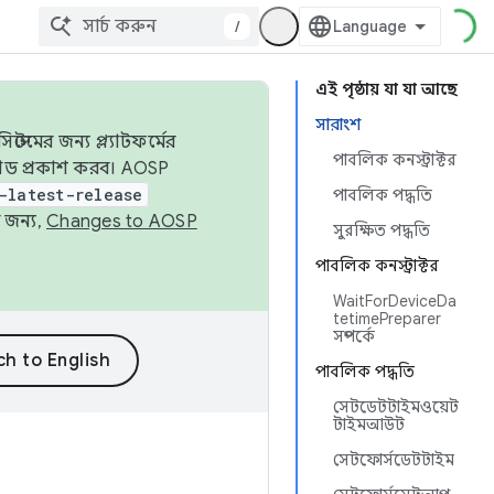
/
এই পৃষ্ঠায় যা যা আছে
সারাংশ
েমের জন্য প্ল্যাটফর্মের
পাবলিক কনস্ট্রাক্টর
 কোড প্রকাশ করব। AOSP
-latest-release
পাবলিক পদ্ধতি
 জন্য,
Changes to AOSP
সুরক্ষিত পদ্ধতি
পাবলিক কনস্ট্রাক্টর
WaitForDeviceDa
tetimePreparer
সম্পর্কে
পাবলিক পদ্ধতি
সেটডেটটাইমওয়েট
টাইমআউট
সেটফোর্সডেটটাইম