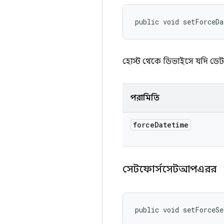
public void setForceD
হোস্ট থেকে ডিভাইসে যদি ডে
পরামিতি
force
Datetime
সেটফোর্সসেটআপএরর
public void setForceSe