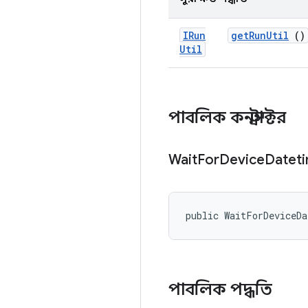
IRun
get
Run
Util
()
Util
পাবলিক কনস্ট্রাক্টর
Wait
For
Device
Datet
public WaitForDeviceD
পাবলিক পদ্ধতি