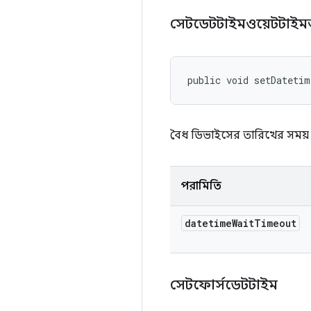
সেটডেটটাইমওয়েটটা
public void setDateti
বৈধ ডিভাইসের তারিখের সময় অ
পরামিতি
datetime
Wait
Timeout
সেটফোর্সডেটটাইম