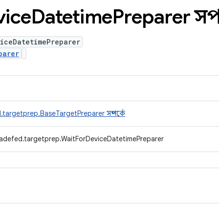
vice
Datetime
Preparer সম্প
viceDatetimePreparer
parer
targetprep.BaseTargetPreparer সম্পর্কে
radefed.targetprep.WaitForDeviceDatetimePreparer