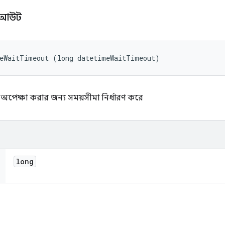
ইমআউট
meWaitTimeout (long datetimeWaitTimeout)
পেক্ষা করার জন্য সময়সীমা নির্ধারণ করে
long