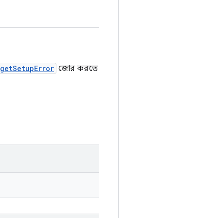
getSetupError
জোর করতে