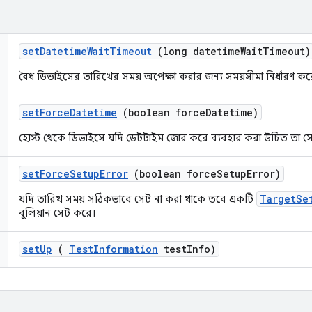
set
Datetime
Wait
Timeout
(long datetime
Wait
Timeout)
বৈধ ডিভাইসের তারিখের সময় অপেক্ষা করার জন্য সময়সীমা নির্ধারণ কর
set
Force
Datetime
(boolean force
Datetime)
হোস্ট থেকে ডিভাইসে যদি ডেটটাইম জোর করে ব্যবহার করা উচিত তা স
set
Force
Setup
Error
(boolean force
Setup
Error)
TargetSe
যদি তারিখ সময় সঠিকভাবে সেট না করা থাকে তবে একটি
বুলিয়ান সেট করে।
set
Up
(
Test
Information
test
Info)