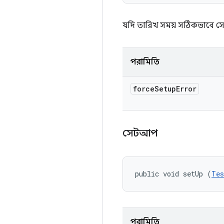
যদি তারিখ সময় সঠিকভাবে স
পরামিতি
force
Setup
Error
সেটআপ
public void setUp (
Tes
পরামিতি