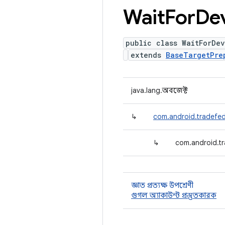
Wait
For
De
public class WaitForDe
extends
BaseTargetPre
java.lang.অবজেক্ট
↳
com.android.tradefed.
↳
com.android.t
জ্ঞাত প্রত্যক্ষ উপশ্রেণী
গুগল অ্যাকাউন্ট প্রস্তুতকারক