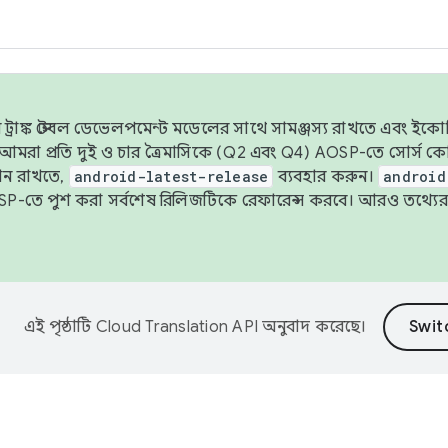
াঙ্ক স্টেবল ডেভেলপমেন্ট মডেলের সাথে সামঞ্জস্য রাখতে এবং ইকোসিস্ট
ে, আমরা প্রতি দুই ও চার ত্রৈমাসিকে (Q2 এবং Q4) AOSP-তে সোর্স
ান রাখতে,
android-latest-release
ব্যবহার করুন।
android
বদা AOSP-তে পুশ করা সর্বশেষ রিলিজটিকে রেফারেন্স করবে। আরও তথ্যের
এই পৃষ্ঠাটি
Cloud Translation API
অনুবাদ করেছে।