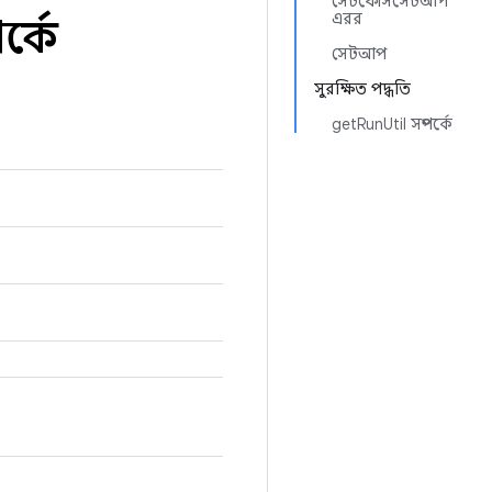
সেটফোর্সসেটআপ
এরর
র্কে
সেটআপ
সুরক্ষিত পদ্ধতি
getRunUtil সম্পর্কে