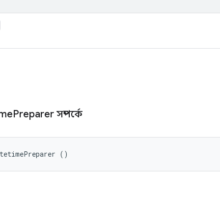
ime
Preparer সম্পর্কে
atetimePreparer ()