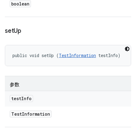
boolean
set
Up
public void setUp (
TestInformation
 testInfo)
参数
test
Info
Test
Information