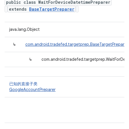
public class WaitForDeviceDatetimePreparer
extends
BaseTargetPreparer
java.lang.Object
↳
com.android.tradefed.targetprep.BaseTargetPreparer
↳
com.android.tradefed.targetprep.WaitForDev
已知的直接子类
GoogleAccountPreparer