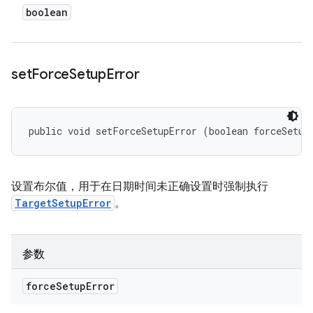
boolean
set
Force
Setup
Error
public void setForceSetupError (boolean forceSetup
设置布尔值，用于在日期时间未正确设置时强制执行
TargetSetupError
。
参数
force
Setup
Error