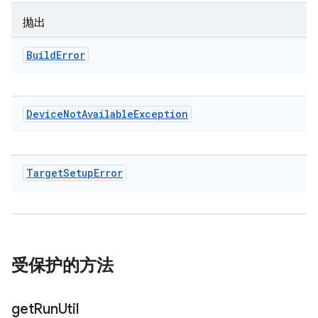
抛出
Build
Error
Device
Not
Available
Exception
Target
Setup
Error
受保护的方法
get
Run
Util