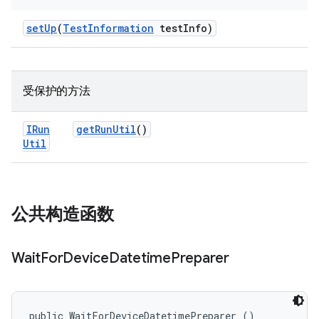
set
Up
(
Test
Information
test
Info)
受保护的方法
IRun
get
Run
Util
()
Util
公共构造函数
Wait
For
Device
Datetime
Preparer
public WaitForDeviceDatetimePreparer ()