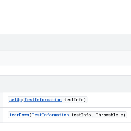
set
Up
(
Test
Information
test
Info)
tear
Down
(
Test
Information
test
Info
,
Throwable e)