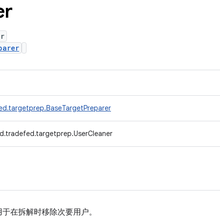
er
er
parer
ed.targetprep.BaseTargetPreparer
d.tradefed.targetprep.UserCleaner
用于在拆解时移除次要用户。