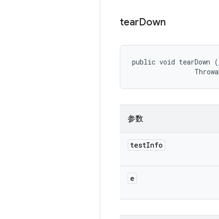
tear
Down
public void tearDown (
                Throwa
参数
test
Info
e