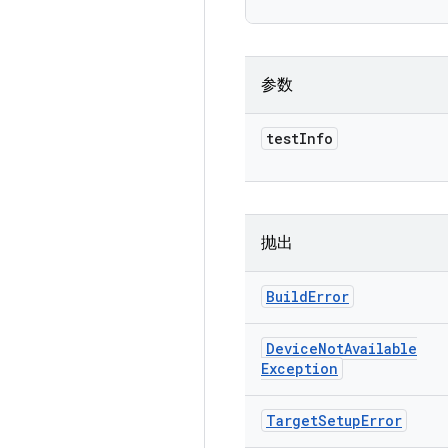
参数
test
Info
抛出
Build
Error
Device
Not
Available
Exception
Target
Setup
Error