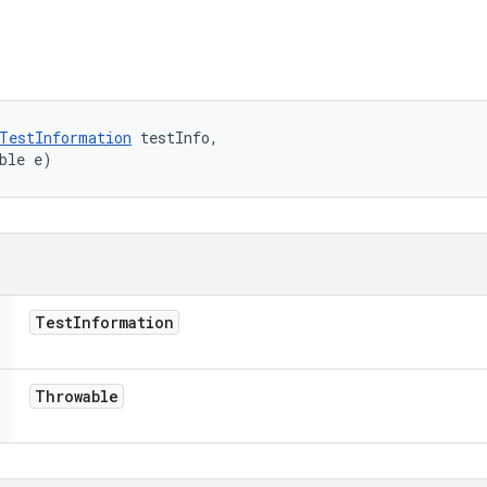
TestInformation
 testInfo, 

ble e)
Test
Information
Throwable