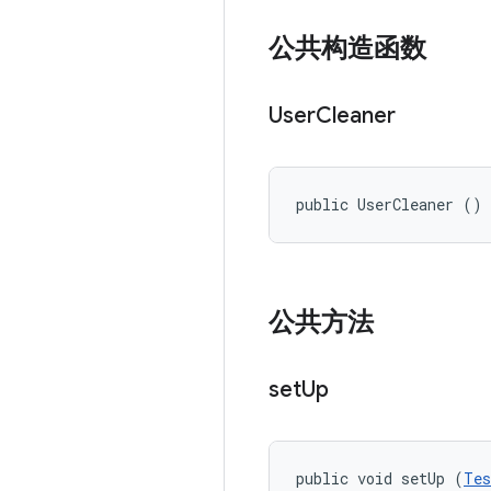
公共构造函数
User
Cleaner
public UserCleaner ()
公共方法
set
Up
public void setUp (
Tes