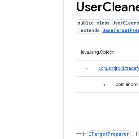
User
Clean
public class UserClean
extends
BaseTargetPre
java.lang.Object
↳
com.android.tradef
↳
com.androi
一个
ITargetPreparer
，