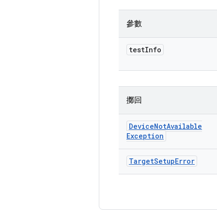
參數
test
Info
擲回
Device
Not
Available
Exception
Target
Setup
Error