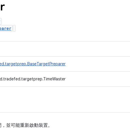
r
r
parer
ed.targetprep.BaseTargetPreparer
d.tradefed.targetprep.TimeWaster
間，並可能重新啟動裝置。