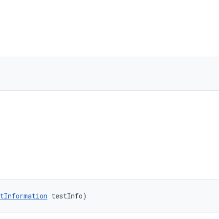
tInformation
 testInfo)