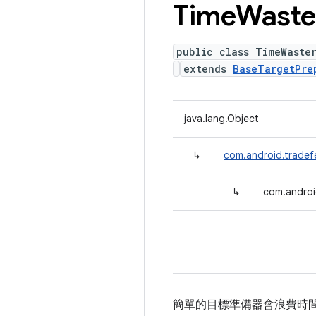
Time
Waste
public class TimeWaste
extends
BaseTargetPre
java.lang.Object
↳
com.android.tradef
↳
com.androi
簡單的目標準備器會浪費時