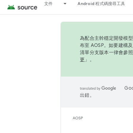
文件
Android 程式碼搜尋工具
為配合主幹穩定開發模型，
布至 AOSP。如要建構及
清單分支版本一律會參照推
更
」。
Go
出錯。
AOSP