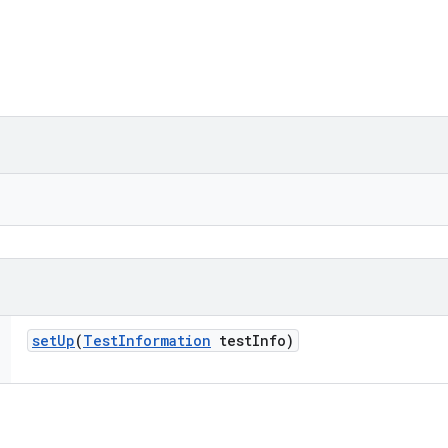
set
Up
(
Test
Information
test
Info)