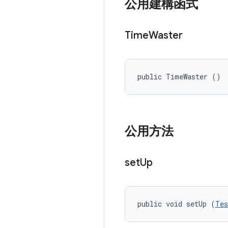
公用建構函式
Time
Waster
public TimeWaster ()
公用方法
set
Up
public void setUp (
Tes