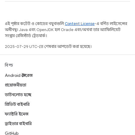
এই পৃষ্ঠার কন্টেন্ট ও কোডের নমুনাগুলি
Content License
-এ বর্ণিত লাইসেন্সের
অধীনস্থ। Java এবং OpenJDK হল Oracle এবং/অথবা তার অ্যাফিলিয়েট
সংস্থার রেজিস্টার্ড ট্রেডমার্ক।
2025-07-29 UTC-তে শেষবার আপডেট করা হয়েছে।
বিল্ড
Android স্টোরেজ
প্রয়োজনীয়তা
ডাউনলোড হচ্ছে
প্রিভিউ বাইনারি
ফ্যাক্টরি ইমেজ
ড্রাইভার বাইনারি
GitHub