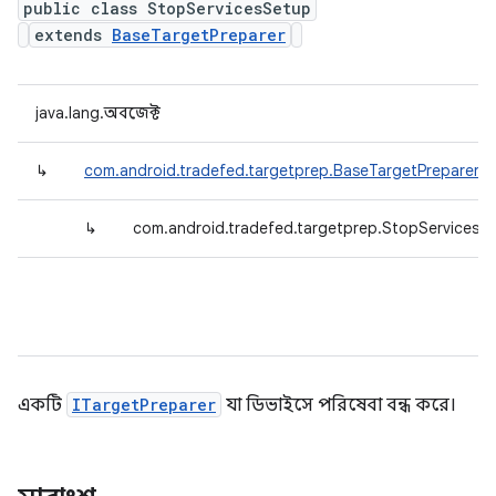
public class StopServicesSetup
extends
BaseTargetPreparer
java.lang.অবজেক্ট
↳
com.android.tradefed.targetprep.BaseTargetPreparer
↳
com.android.tradefed.targetprep.StopServicesS
একটি
ITargetPreparer
যা ডিভাইসে পরিষেবা বন্ধ করে।