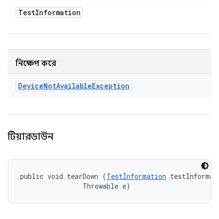
Test
Information
নিক্ষেপ করে
Device
Not
Available
Exception
টিয়ারডাউন
public void tearDown (
TestInformation
 testInformati
                Throwable e)