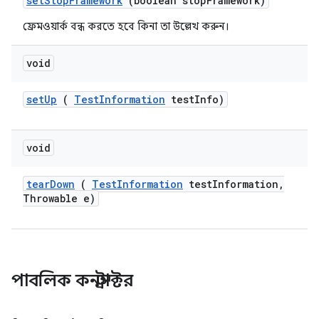
set
Stop
Framework
(boolean stop
Framework)
ফ্রেমওয়ার্ক বন্ধ করতে হবে কিনা তা উল্লেখ করুন।
void
set
Up
(
Test
Information
test
Info)
void
tear
Down
(
Test
Information
test
Information
,
Throwable e)
পাবলিক কনস্ট্রাক্টর