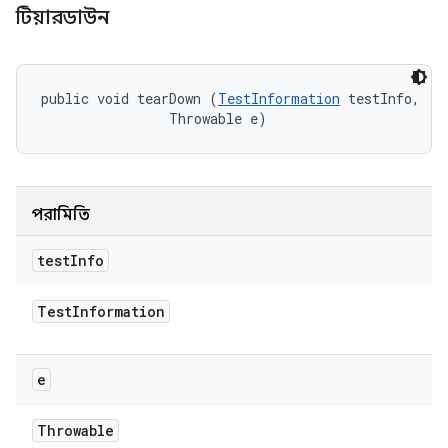
টিয়ারডাউন
public void tearDown (
TestInformation
 testInfo, 

                Throwable e)
পরামিতি
test
Info
Test
Information
e
Throwable