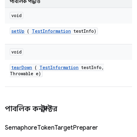
পাবলিক পদ্ধতি
void
set
Up
(
Test
Information
test
Info)
void
tear
Down
(
Test
Information
test
Info
,
Throwable e)
পাবলিক কনস্ট্রাক্টর
Semaphore
Token
Target
Preparer