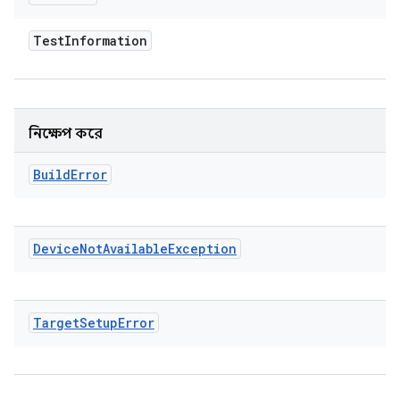
Test
Information
নিক্ষেপ করে
Build
Error
Device
Not
Available
Exception
Target
Setup
Error