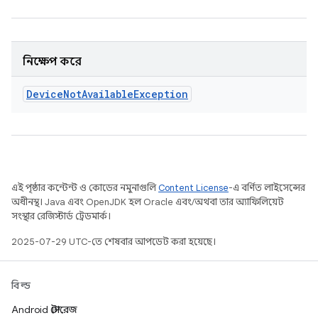
নিক্ষেপ করে
Device
Not
Available
Exception
এই পৃষ্ঠার কন্টেন্ট ও কোডের নমুনাগুলি
Content License
-এ বর্ণিত লাইসেন্সের
অধীনস্থ। Java এবং OpenJDK হল Oracle এবং/অথবা তার অ্যাফিলিয়েট
সংস্থার রেজিস্টার্ড ট্রেডমার্ক।
2025-07-29 UTC-তে শেষবার আপডেট করা হয়েছে।
বিল্ড
Android স্টোরেজ