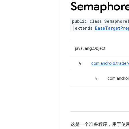
Semaphor
public class Semaphore
extends
BaseTargetPre
java.lang.Object
↳
com.android.tradef
↳
com.androi
这是一个准备程序，用于使用