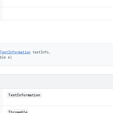
TestInformation
 testInfo, 

ble e)
Test
Information
Throwable