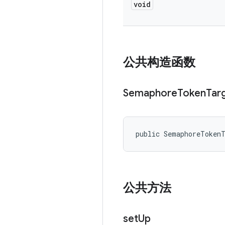
void
公共构造函数
Semaphore
Token
Tar
public SemaphoreToken
公共方法
set
Up