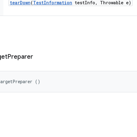
tear
Down
(
Test
Information
test
Info
,
Throwable e)
get
Preparer
TargetPreparer ()