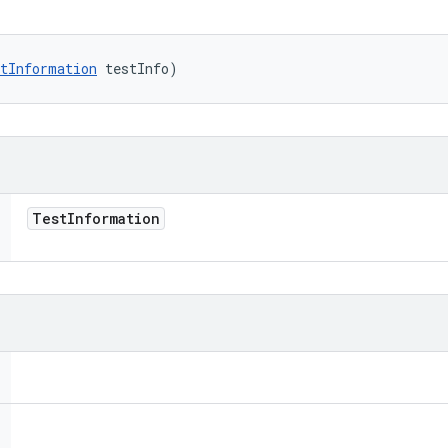
tInformation
 testInfo)
Test
Information