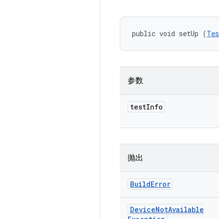
public void setUp (
Tes
参数
test
Info
抛出
Build
Error
Device
Not
Available