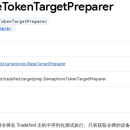
e
Token
Target
Preparer
TokenTargetPreparer
parer
ed.targetprep.BaseTargetPreparer
d.tradefed.targetprep.SemaphoreTokenTargetPreparer
令牌在 Tradefed 主机中序列化测试执行。只有获取令牌的