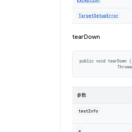
Exception
Target
Setup
Error
tear
Down
public void tearDown (
                Throwa
参数
test
Info
e