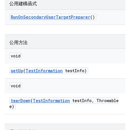
公用建構函式
Run
On
Secondary
User
Target
Preparer
()
公用方法
void
set
Up
(
Test
Information
test
Info)
void
tear
Down
(
Test
Information
test
Info
,
Throwable
e)