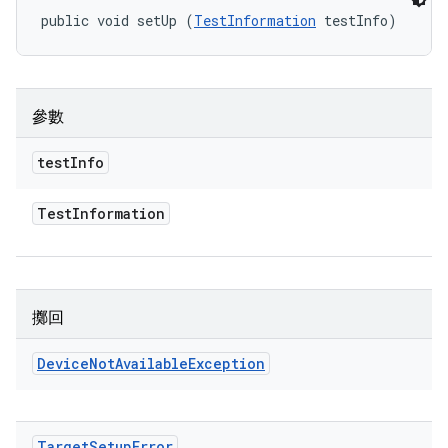
public void setUp (
TestInformation
 testInfo)
參數
test
Info
Test
Information
擲回
Device
Not
Available
Exception
Target
Setup
Error