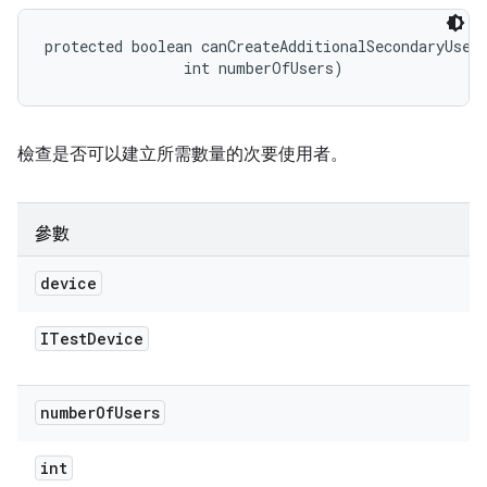
protected boolean canCreateAdditionalSecondaryUser
                int numberOfUsers)
檢查是否可以建立所需數量的次要使用者。
參數
device
ITest
Device
number
Of
Users
int