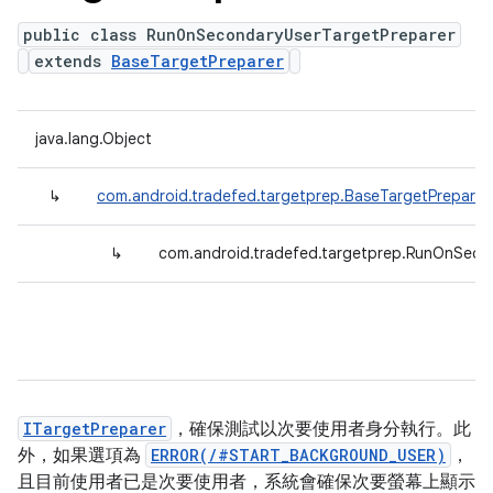
public class RunOnSecondaryUserTargetPreparer
extends
BaseTargetPreparer
java.lang.Object
↳
com.android.tradefed.targetprep.BaseTargetPreparer
↳
com.android.tradefed.targetprep.RunOnSeco
ITargetPreparer
，確保測試以次要使用者身分執行。此
外，如果選項為
ERROR(/#START_BACKGROUND_USER)
，
且目前使用者已是次要使用者，系統會確保次要螢幕上顯示