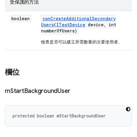
受保護的方法
boolean
can
Create
Additional
Secondary
Users
(
ITest
Device
device
,
int
number
Of
Users)
檢查是否可以建立所需數量的次要使用者。
欄位
m
Start
Background
User
protected boolean mStartBackgroundUser