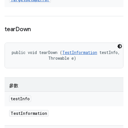
tear
Down
public void tearDown (
TestInformation
 testInfo, 

                Throwable e)
參數
test
Info
Test
Information