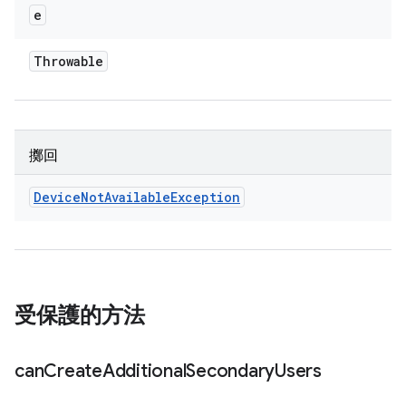
e
Throwable
擲回
Device
Not
Available
Exception
受保護的方法
can
Create
Additional
Secondary
Users