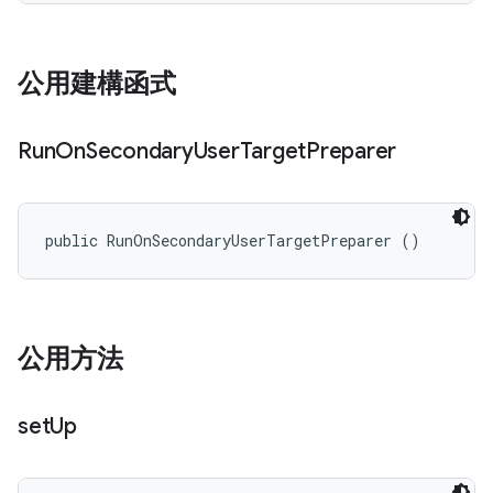
公用建構函式
Run
On
Secondary
User
Target
Preparer
public RunOnSecondaryUserTargetPreparer ()
公用方法
set
Up