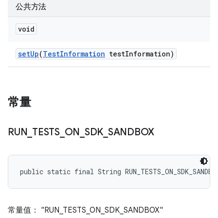
公共方法
void
set
Up
(
Test
Information
test
Information)
常量
RUN
_
TESTS
_
ON
_
SDK
_
SANDBOX
public static final String RUN_TESTS_ON_SDK_SANDBO
常量值： "RUN_TESTS_ON_SDK_SANDBOX"