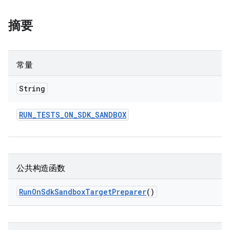
摘要
常量
String
RUN
_
TESTS
_
ON
_
SDK
_
SANDBOX
公共构造函数
Run
On
Sdk
Sandbox
Target
Preparer
()