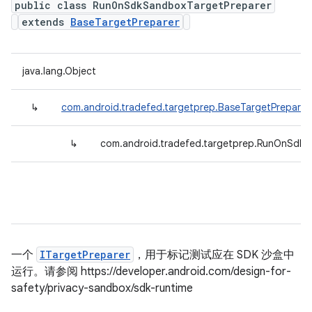
public class RunOnSdkSandboxTargetPreparer
extends
BaseTargetPreparer
java.lang.Object
↳
com.android.tradefed.targetprep.BaseTargetPreparer
↳
com.android.tradefed.targetprep.RunOnSdkS
一个
ITargetPreparer
，用于标记测试应在 SDK 沙盒中
运行。请参阅 https://developer.android.com/design-for-
safety/privacy-sandbox/sdk-runtime