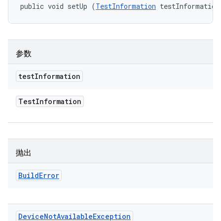
public void setUp (
TestInformation
 testInformation
参数
test
Information
Test
Information
抛出
Build
Error
Device
Not
Available
Exception