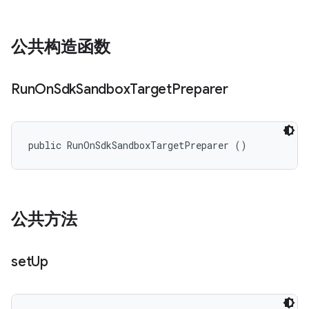
公共构造函数
Run
On
Sdk
Sandbox
Target
Preparer
public RunOnSdkSandboxTargetPreparer ()
公共方法
set
Up