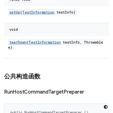
set
Up
(
Test
Information
test
Info)
void
tear
Down
(
Test
Information
test
Info
,
Throwable
e)
公共构造函数
Run
Host
Command
Target
Preparer
public RunHostCommandTargetPreparer ()