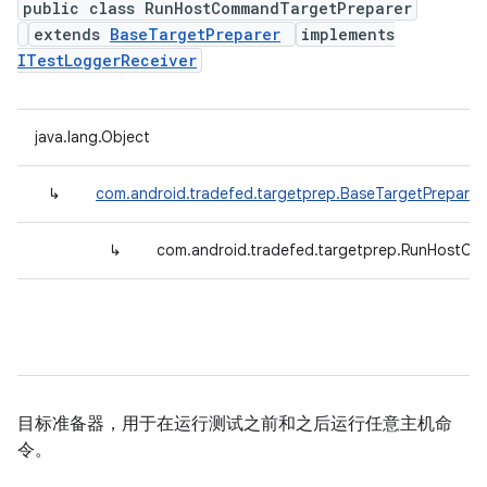
public class RunHostCommandTargetPreparer
extends
BaseTargetPreparer
implements
ITestLoggerReceiver
java.lang.Object
↳
com.android.tradefed.targetprep.BaseTargetPreparer
↳
com.android.tradefed.targetprep.RunHostC
目标准备器，用于在运行测试之前和之后运行任意主机命
令。