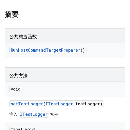
摘要
公共构造函数
Run
Host
Command
Target
Preparer
()
公共方法
void
set
Test
Logger
(
ITest
Logger
test
Logger)
ITestLogger
注入
实例
final void