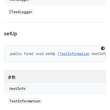
ITest
Logger
set
Up
public final void setUp (
TestInformation
 testInfo)
参数
test
Info
Test
Information