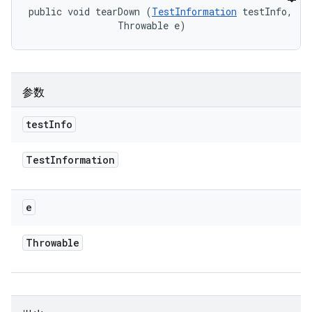
public void tearDown (
TestInformation
 testInfo, 

                Throwable e)
参数
test
Info
Test
Information
e
Throwable