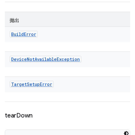
抛出
Build
Error
Device
Not
Available
Exception
Target
Setup
Error
tear
Down