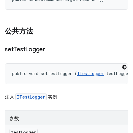
公共方法
set
Test
Logger
public void setTestLogger (
ITestLogger
 testLogger)
注入
ITestLogger
实例
参数
test
Logger