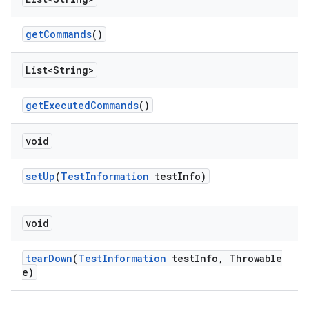
get
Commands
()
List<String>
get
Executed
Commands
()
void
set
Up
(
Test
Information
test
Info)
void
tear
Down
(
Test
Information
test
Info
,
Throwable
e)