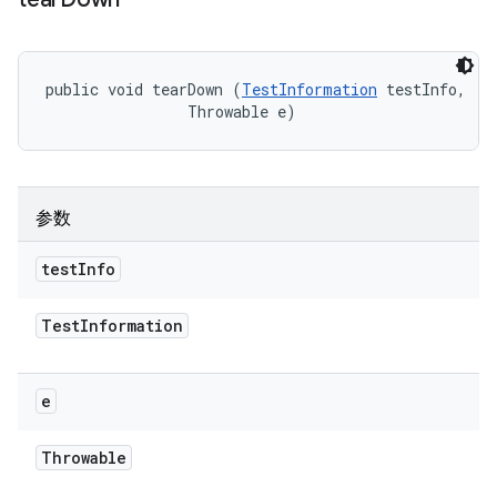
public void tearDown (
TestInformation
 testInfo, 

                Throwable e)
参数
test
Info
Test
Information
e
Throwable