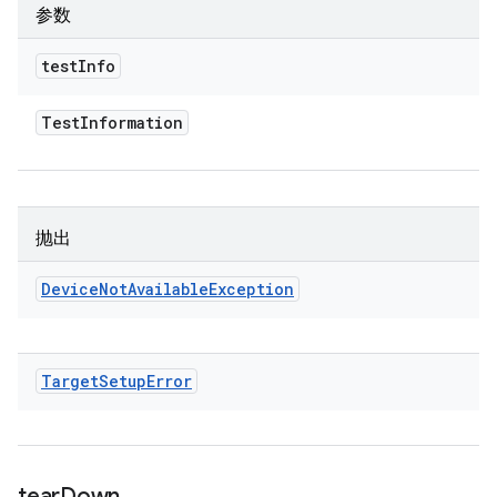
参数
test
Info
Test
Information
抛出
Device
Not
Available
Exception
Target
Setup
Error
tear
Down