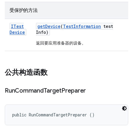
受保护的方法
ITest
get
Device
(
Test
Information
test
Device
Info)
返回要应用准备器的设备。
公共构造函数
Run
Command
Target
Preparer
public RunCommandTargetPreparer ()