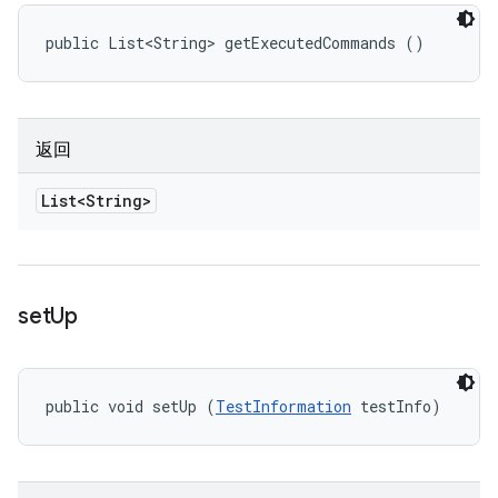
public List<String> getExecutedCommands ()
返回
List<String>
set
Up
public void setUp (
TestInformation
 testInfo)