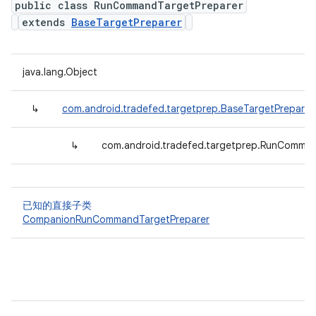
public class RunCommandTargetPreparer
extends
BaseTargetPreparer
java.lang.Object
↳
com.android.tradefed.targetprep.BaseTargetPreparer
↳
com.android.tradefed.targetprep.RunComman
已知的直接子类
CompanionRunCommandTargetPreparer