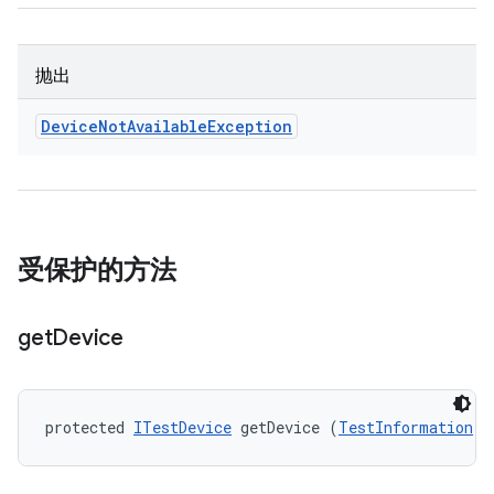
抛出
Device
Not
Available
Exception
受保护的方法
get
Device
protected 
ITestDevice
 getDevice (
TestInformation
 t