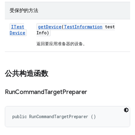
受保护的方法
ITest
get
Device
(
Test
Information
test
Device
Info)
返回要应用准备器的设备。
公共构造函数
Run
Command
Target
Preparer
public RunCommandTargetPreparer ()