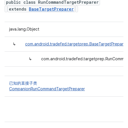
public class RunCommandTargetPreparer
extends
BaseTargetPreparer
java.lang.Object
↳
com.android.tradefed.targetprep.BaseTargetPreparer
↳
com.android.tradefed.targetprep.RunComman
已知的直接子类
CompanionRunCommandTargetPreparer