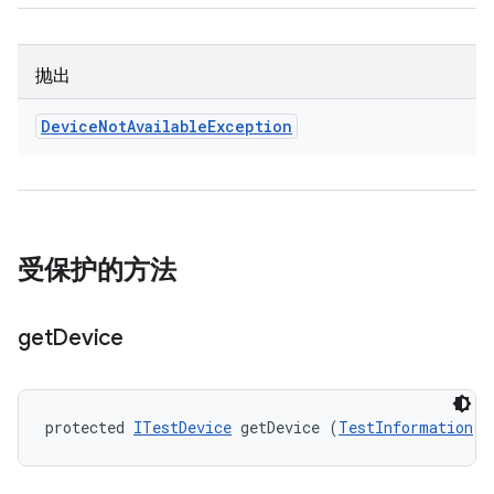
抛出
Device
Not
Available
Exception
受保护的方法
get
Device
protected 
ITestDevice
 getDevice (
TestInformation
 t