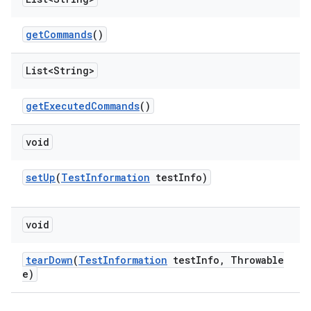
get
Commands
()
List<String>
get
Executed
Commands
()
void
set
Up
(
Test
Information
test
Info)
void
tear
Down
(
Test
Information
test
Info
,
Throwable
e)