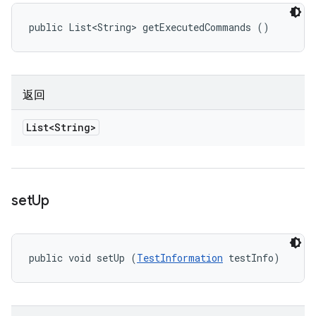
public List<String> getExecutedCommands ()
返回
List<String>
set
Up
public void setUp (
TestInformation
 testInfo)