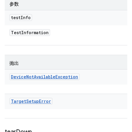
参数
test
Info
Test
Information
抛出
Device
Not
Available
Exception
Target
Setup
Error
tear
Down