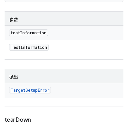
参数
test
Information
Test
Information
抛出
Target
Setup
Error
tear
Down