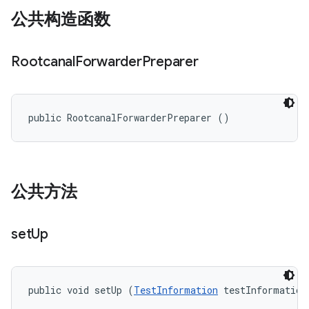
公共构造函数
Rootcanal
Forwarder
Preparer
public RootcanalForwarderPreparer ()
公共方法
set
Up
public void setUp (
TestInformation
 testInformation