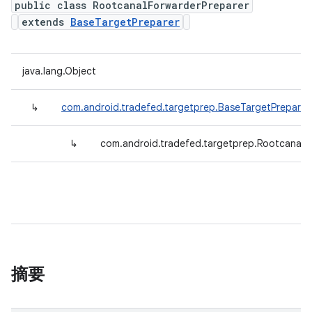
public class RootcanalForwarderPreparer
extends
BaseTargetPreparer
java.lang.Object
↳
com.android.tradefed.targetprep.BaseTargetPreparer
↳
com.android.tradefed.targetprep.RootcanalF
摘要