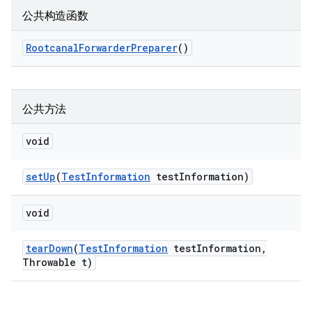
公共构造函数
Rootcanal
Forwarder
Preparer
()
公共方法
void
set
Up
(
Test
Information
test
Information)
void
tear
Down
(
Test
Information
test
Information
,
Throwable t)