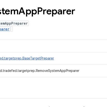
stem
App
Preparer
temAppPreparer
parer
ed.targetprep.BaseTargetPreparer
d.tradefed.targetprep.RemoveSystemAppPreparer