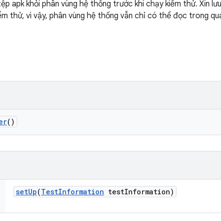
ệp apk khỏi phân vùng hệ thống trước khi chạy kiểm thử. Xin lưu
kiểm thử, vì vậy, phân vùng hệ thống vẫn chỉ có thể đọc trong qu
er
()
set
Up
(
Test
Information
test
Information)