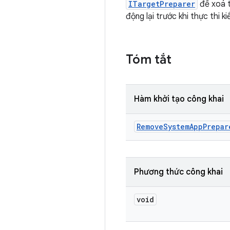
ITargetPreparer
để xoá t
động lại trước khi thực thi 
Tóm tắt
Hàm khởi tạo công khai
Remove
System
App
Prepar
Phương thức công khai
void