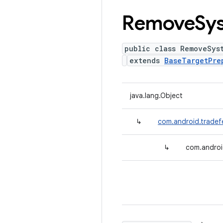
Remove
Sy
public class RemoveSys
extends
BaseTargetPre
java.lang.Object
↳
com.android.tradef
↳
com.androi