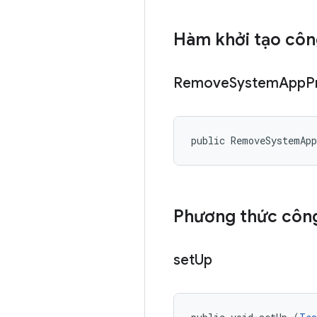
Hàm khởi tạo côn
Remove
System
App
P
public RemoveSystemAp
Phương thức công
set
Up