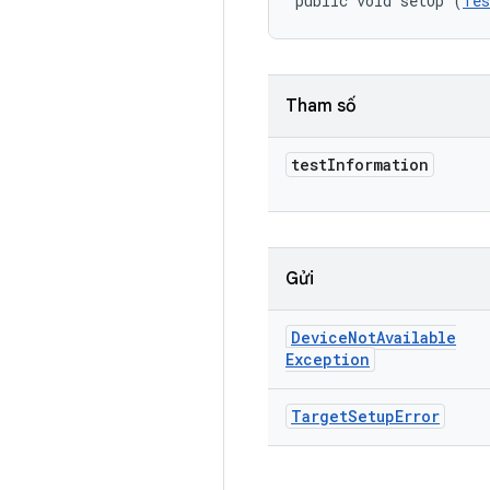
public void setUp (
Tes
Tham số
test
Information
Gửi
Device
Not
Available
Exception
Target
Setup
Error