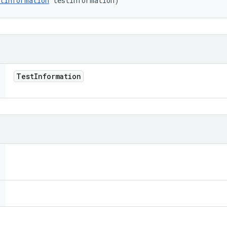
tInformation
 testInformation)
Test
Information