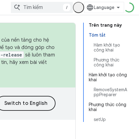
/
Trên trang này
Tóm tắt
h của nền tảng cho hệ
Hàm khởi tạo
 Để tạo và đóng góp cho
công khai
t-release
sẽ luôn tham
Phương thức
in, hãy xem bài viết
công khai
Hàm khởi tạo công
khai
RemoveSystemA
ppPreparer
Phương thức công
khai
setUp