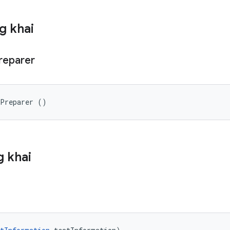
g khai
reparer
pPreparer ()
 khai