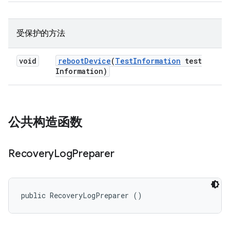
受保护的方法
void
reboot
Device
(
Test
Information
test
Information)
公共构造函数
Recovery
Log
Preparer
public RecoveryLogPreparer ()