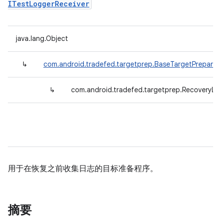
ITestLoggerReceiver
java.lang.Object
↳
com.android.tradefed.targetprep.BaseTargetPreparer
↳
com.android.tradefed.targetprep.RecoveryLo
用于在恢复之前收集日志的目标准备程序。
摘要