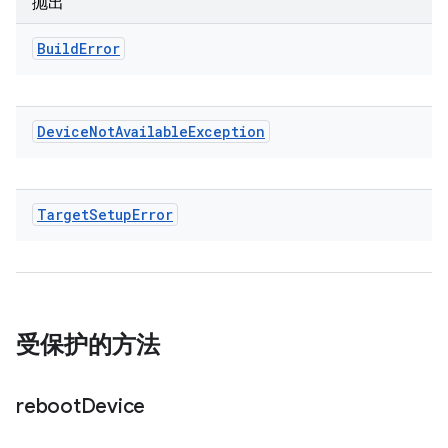
抛出
Build
Error
Device
Not
Available
Exception
Target
Setup
Error
受保护的方法
reboot
Device