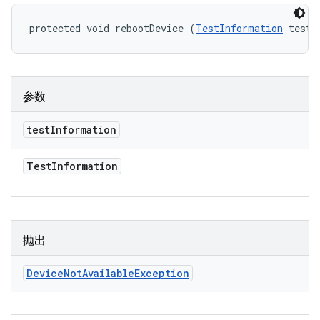
protected void rebootDevice (
TestInformation
 testI
参数
test
Information
Test
Information
抛出
Device
Not
Available
Exception