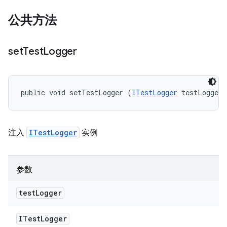
公共方法
set
Test
Logger
public void setTestLogger (
ITestLogger
 testLogger)
注入
ITestLogger
实例
参数
test
Logger
ITest
Logger