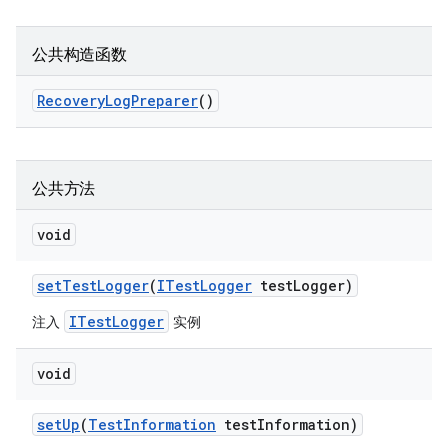
公共构造函数
Recovery
Log
Preparer
()
公共方法
void
set
Test
Logger
(
ITest
Logger
test
Logger)
ITestLogger
注入
实例
void
set
Up
(
Test
Information
test
Information)