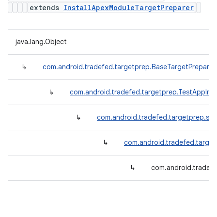
extends
InstallApexModuleTargetPreparer
java.lang.Object
↳
com.android.tradefed.targetprep.BaseTargetPreparer
↳
com.android.tradefed.targetprep.TestAppInst
↳
com.android.tradefed.targetprep.suit
↳
com.android.tradefed.target
↳
com.android.tradef