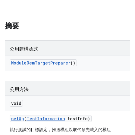
摘要
公用建構函式
Module
Oem
Target
Preparer
()
公用方法
void
set
Up
(
Test
Information
test
Info)
執行測試的目標設定，推送模組以取代預先載入的模組