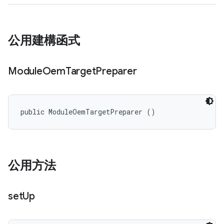
公用建構函式
Module
Oem
Target
Preparer
public ModuleOemTargetPreparer ()
公用方法
set
Up