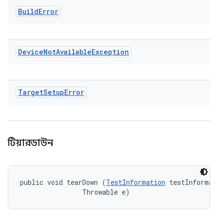
Build
Error
Device
Not
Available
Exception
Target
Setup
Error
টিয়ারডাউন
public void tearDown (
TestInformation
 testInformati
                Throwable e)