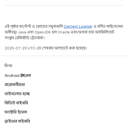
এই পৃষ্ঠার কন্টেন্ট ও কোডের নমুনাগুলি
Content License
-এ বর্ণিত লাইসেন্সের
অধীনস্থ। Java এবং OpenJDK হল Oracle এবং/অথবা তার অ্যাফিলিয়েট
সংস্থার রেজিস্টার্ড ট্রেডমার্ক।
2025-07-29 UTC-তে শেষবার আপডেট করা হয়েছে।
বিল্ড
Android স্টোরেজ
প্রয়োজনীয়তা
ডাউনলোড হচ্ছে
প্রিভিউ বাইনারি
ফ্যাক্টরি ইমেজ
ড্রাইভার বাইনারি