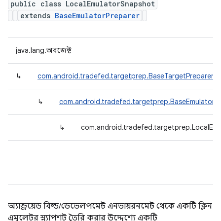
public class LocalEmulatorSnapshot
extends
BaseEmulatorPreparer
java.lang.অবজেক্ট
↳
com.android.tradefed.targetprep.BaseTargetPreparer
↳
com.android.tradefed.targetprep.BaseEmulatorP
↳
com.android.tradefed.targetprep.LocalEm
অ্যান্ড্রয়েড বিল্ড/ডেভেলপমেন্ট এনভায়রনমেন্ট থেকে একটি ক্লিন
এমুলেটর স্ন্যাপশট তৈরি করার উদ্দেশ্যে একটি