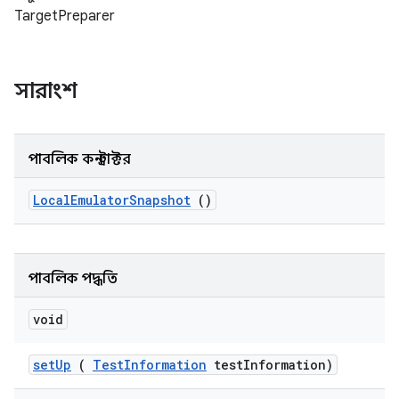
TargetPreparer
সারাংশ
পাবলিক কনস্ট্রাক্টর
Local
Emulator
Snapshot
()
পাবলিক পদ্ধতি
void
set
Up
(
Test
Information
test
Information)