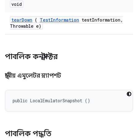
void
tear
Down
(
Test
Information
test
Information
,
Throwable e)
পাবলিক কনস্ট্রাক্টর
স্থানীয় এমুলেটর স্ন্যাপশট
public LocalEmulatorSnapshot ()
পাবলিক পদ্ধতি