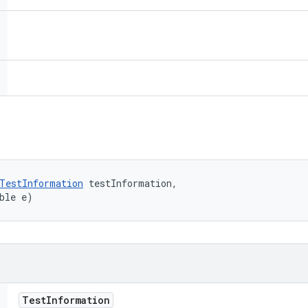
TestInformation
 testInformation, 

ble e)
Test
Information