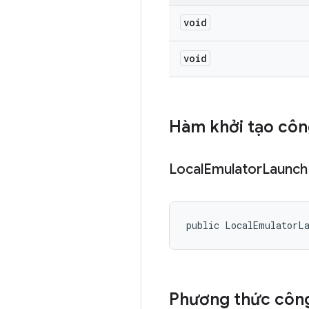
void
void
Hàm khởi tạo côn
Local
Emulator
Launch
public LocalEmulatorL
Phương thức công