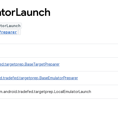
tor
Launch
atorLaunch
Preparer
ed.targetprep.BaseTargetPreparer
d.tradefed.targetprep.BaseEmulatorPreparer
m.android.tradefed.targetprep.LocalEmulatorLaunch