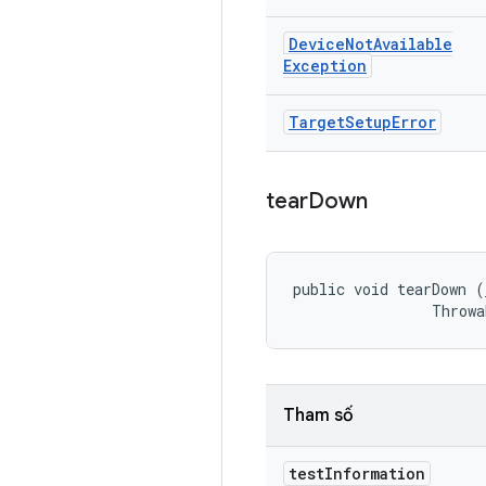
Device
Not
Available
Exception
Target
Setup
Error
tear
Down
public void tearDown (
                Throwa
Tham số
test
Information