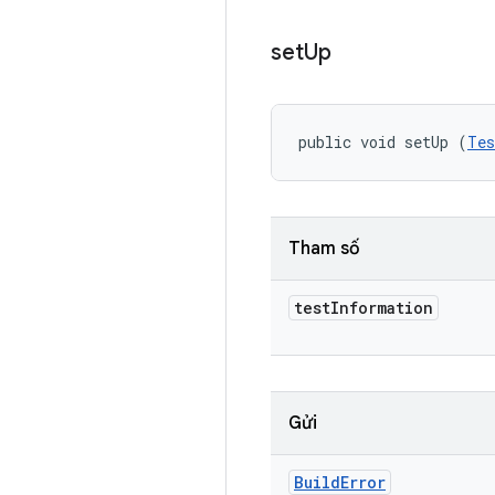
set
Up
public void setUp (
Tes
Tham số
test
Information
Gửi
Build
Error