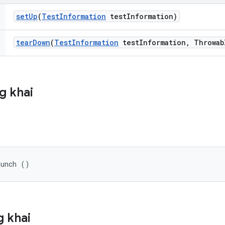
set
Up
(
Test
Information
test
Information)
tear
Down
(
Test
Information
test
Information
,
Throwab
g khai
aunch ()
 khai