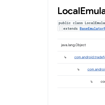
Local
Emula
public class LocalEmul
extends
BaseEmulator
java.lang.Object
↳
com.android.tradef
↳
com.androi
↳
co