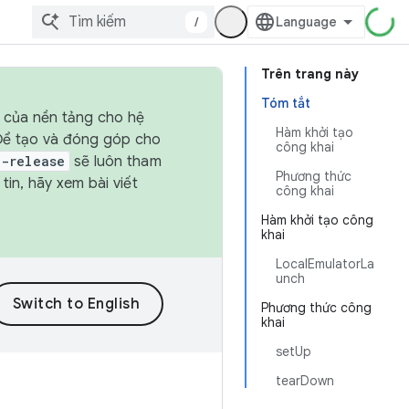
/
Trên trang này
Tóm tắt
h của nền tảng cho hệ
Hàm khởi tạo
 Để tạo và đóng góp cho
công khai
t-release
sẽ luôn tham
Phương thức
in, hãy xem bài viết
công khai
Hàm khởi tạo công
khai
LocalEmulatorLa
unch
Phương thức công
khai
setUp
tearDown