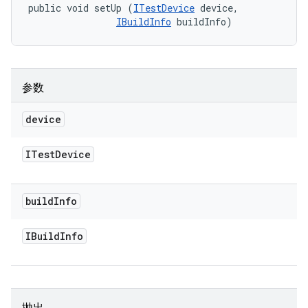
public void setUp (
ITestDevice
 device, 

IBuildInfo
 buildInfo)
参数
device
ITest
Device
build
Info
IBuild
Info