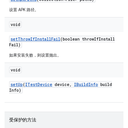
设置 APK 路径。
void
set
Throw
If
Install
Fail
(boolean throw
If
Install
Fail)
如果安装失败，则设置抛出。
void
set
Up
(
ITest
Device
device
,
IBuild
Info
build
Info)
受保护的方法