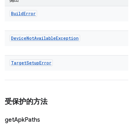
抛出
Build
Error
Device
Not
Available
Exception
Target
Setup
Error
受保护的方法
get
Apk
Paths