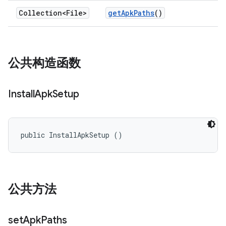
Collection<File>
get
Apk
Paths
()
公共构造函数
Install
Apk
Setup
public InstallApkSetup ()
公共方法
set
Apk
Paths