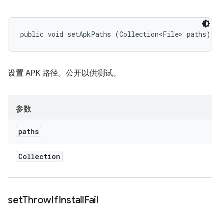
public void setApkPaths (Collection<File> paths)
设置 APK 路径。公开以供测试。
参数
paths
Collection
set
Throw
If
Install
Fail