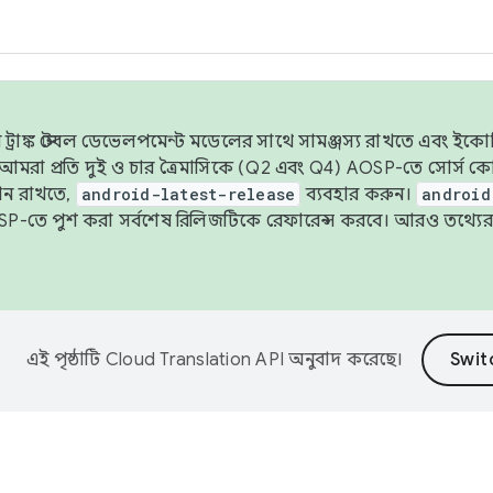
াঙ্ক স্টেবল ডেভেলপমেন্ট মডেলের সাথে সামঞ্জস্য রাখতে এবং ইকোসিস্ট
ে, আমরা প্রতি দুই ও চার ত্রৈমাসিকে (Q2 এবং Q4) AOSP-তে সোর্স
ান রাখতে,
android-latest-release
ব্যবহার করুন।
android
বদা AOSP-তে পুশ করা সর্বশেষ রিলিজটিকে রেফারেন্স করবে। আরও তথ্যের
এই পৃষ্ঠাটি
Cloud Translation API
অনুবাদ করেছে।