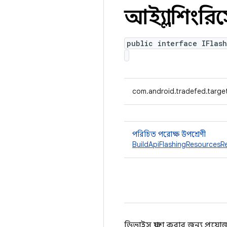
আইফ্ল্যাশিংরি
public interface IFlas
com.android.tradefed.target
পরিচিত পরোক্ষ উপশ্রেণী
BuildApiFlashingResourcesRe
ডিভাইস ফ্ল্যাশ করার জন্য প্র