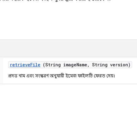
retrieve
File
(String image
Name
,
String version)
প্রদত্ত নাম এবং সংস্করণ অনুযায়ী ইমেজ ফাইলটি ফেরত দেয়।
ি