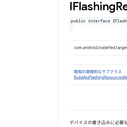
IFlashing
R
public interface IFlas
com.android.tradefed.target
既知の間接的なサブクラス
BuildApiFlashingResourcesRe
デバイスの書き込みに必要