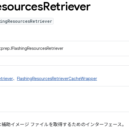
esources
Retriever
hingResourcesRetriever
prep.IFlashingResourcesRetriever
triever
、
FlashingResourcesRetrieverCacheWrapper
な補助イメージ ファイルを取得するためのインターフェース。