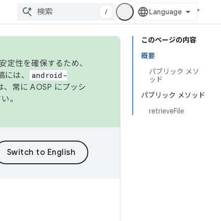
/
このページの内容
概要
の安定性を確保するため、
パブリック メソ
投稿には、
android-
ッド
、常に AOSP にプッシ
パブリック メソッド
さい。
retrieveFile