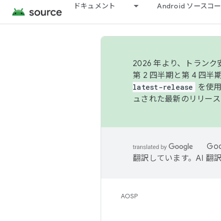
ドキュメント
Android ソース
2026 年より、トラ
第 2 四半期と第 4 四
latest-release
を使用
ュされた最新のリリース
Go
翻訳しています。AI 
AOSP