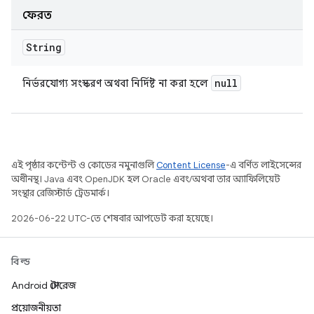
ফেরত
String
null
নির্ভরযোগ্য সংস্করণ অথবা নির্দিষ্ট না করা হলে
এই পৃষ্ঠার কন্টেন্ট ও কোডের নমুনাগুলি
Content License
-এ বর্ণিত লাইসেন্সের
অধীনস্থ। Java এবং OpenJDK হল Oracle এবং/অথবা তার অ্যাফিলিয়েট
সংস্থার রেজিস্টার্ড ট্রেডমার্ক।
2026-06-22 UTC-তে শেষবার আপডেট করা হয়েছে।
বিল্ড
Android স্টোরেজ
প্রয়োজনীয়তা