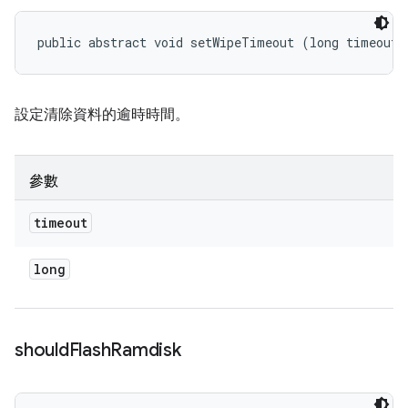
public abstract void setWipeTimeout (long timeout)
設定清除資料的逾時時間。
參數
timeout
long
should
Flash
Ramdisk