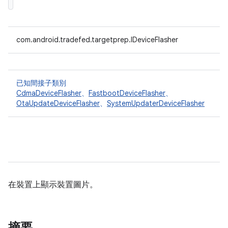
com.android.tradefed.targetprep.IDeviceFlasher
已知間接子類別
CdmaDeviceFlasher
、
FastbootDeviceFlasher
、
OtaUpdateDeviceFlasher
、
SystemUpdaterDeviceFlasher
在裝置上顯示裝置圖片。
摘要