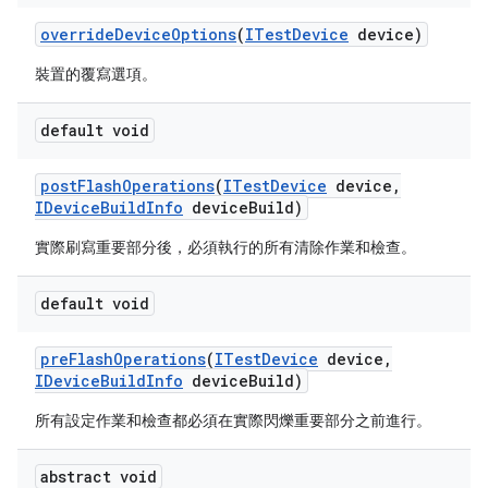
override
Device
Options
(
ITest
Device
device)
裝置的覆寫選項。
default void
post
Flash
Operations
(
ITest
Device
device
,
IDevice
Build
Info
device
Build)
實際刷寫重要部分後，必須執行的所有清除作業和檢查。
default void
pre
Flash
Operations
(
ITest
Device
device
,
IDevice
Build
Info
device
Build)
所有設定作業和檢查都必須在實際閃爍重要部分之前進行。
abstract void