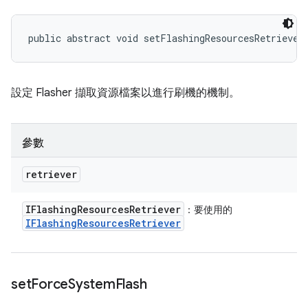
public abstract void setFlashingResourcesRetriever
設定 Flasher 擷取資源檔案以進行刷機的機制。
參數
retriever
IFlashing
Resources
Retriever
：要使用的
IFlashing
Resources
Retriever
set
Force
System
Flash