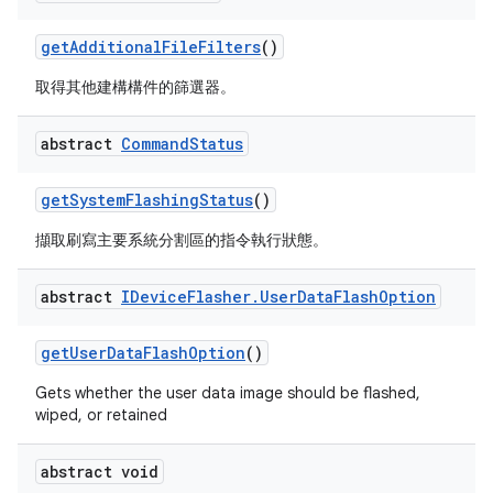
get
Additional
File
Filters
()
取得其他建構構件的篩選器。
abstract
Command
Status
get
System
Flashing
Status
()
擷取刷寫主要系統分割區的指令執行狀態。
abstract
IDevice
Flasher
.
User
Data
Flash
Option
get
User
Data
Flash
Option
()
Gets whether the user data image should be flashed,
wiped, or retained
abstract void