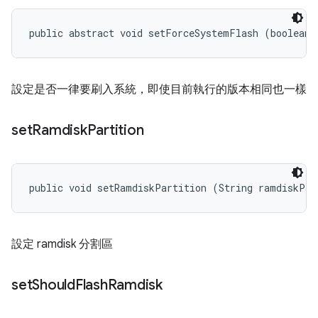
public abstract void setForceSystemFlash (boolean 
設定是否一律要刷入系統，即使目前執行的版本相同也一樣
set
Ramdisk
Partition
public void setRamdiskPartition (String ramdiskPar
設定 ramdisk 分割區
set
Should
Flash
Ramdisk