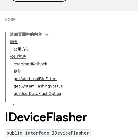
AOSP
這個頁面中的內容
摘要
公用方法
公用方法
checkAntiRollback
刷新
getAdditionalFileFilters
getSystemFlashingStatus
getUserDataFlashOption
IDevice
Flasher
public interface IDeviceFlasher