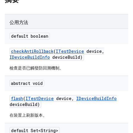
公用方法
default boolean
check
Anti
Rollback
(
ITest
Device
device
,
IDevice
Build
Info
device
Build)
檢查是否已觸發防回溯機制。
abstract void
flash
(
ITest
Device
device
,
IDevice
Build
Info
device
Build)
在裝置上刷新版本。
default Set<String>