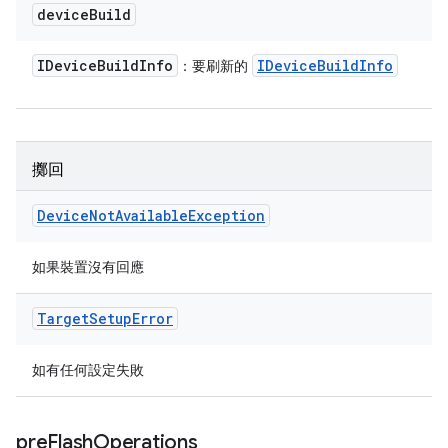
device
Build
IDevice
Build
Info
IDevice
Build
Info
：要刷新的
擲回
Device
Not
Available
Exception
如果裝置沒有回應
Target
Setup
Error
如有任何設定失敗
pre
Flash
Operations