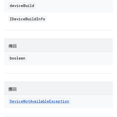
device
Build
IDevice
Build
Info
傳回
boolean
擲回
Device
Not
Available
Exception