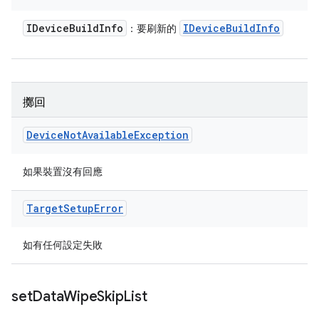
IDevice
Build
Info
IDevice
Build
Info
：要刷新的
擲回
Device
Not
Available
Exception
如果裝置沒有回應
Target
Setup
Error
如有任何設定失敗
set
Data
Wipe
Skip
List