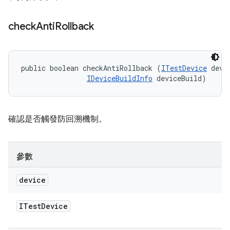
check
Anti
Rollback
public boolean checkAntiRollback (
ITestDevice
 devic
IDeviceBuildInfo
 deviceBuild)
確認是否觸發防回溯機制。
參數
device
ITest
Device