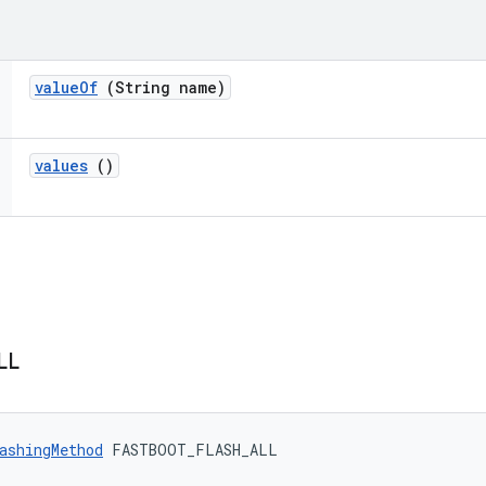
value
Of
(String name)
values
()
LL
ashingMethod
 FASTBOOT_FLASH_ALL