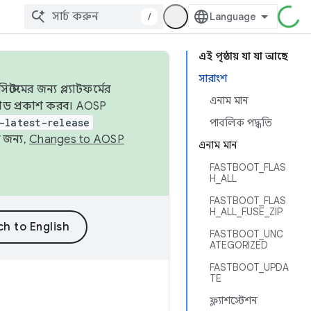
/
এই পৃষ্ঠায় যা যা আছে
সারাংশ
েমের জন্য প্ল্যাটফর্মের
এনাম মান
 কোড প্রকাশ করব। AOSP
-latest-release
পাবলিক পদ্ধতি
 জন্য,
Changes to AOSP
এনাম মান
FASTBOOT_FLAS
H_ALL
FASTBOOT_FLAS
H_ALL_FUSE_ZIP
FASTBOOT_UNC
ATEGORIZED
FASTBOOT_UPDA
TE
ফ্ল্যাশস্টেশন