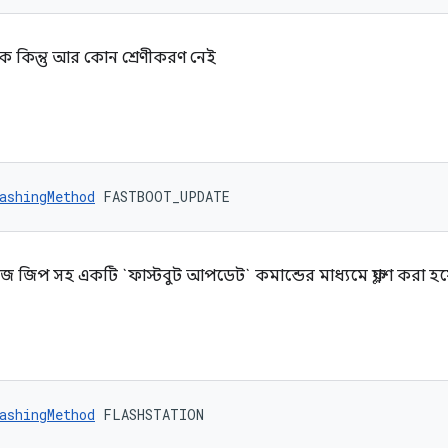
্যাক কিন্তু আর কোন শ্রেণীকরণ নেই
ashingMethod
 FASTBOOT_UPDATE
জিপ সহ একটি `ফাস্টবুট আপডেট` কমান্ডের মাধ্যমে ফ্ল্যাশ করা হয
ashingMethod
 FLASHSTATION