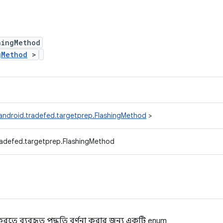
hingMethod
gMethod
>
android.tradefed.targetprep.FlashingMethod
>
radefed.targetprep.FlashingMethod
শ করতে ব্যবহৃত পদ্ধতি বর্ণনা করার জন্য একটি enum