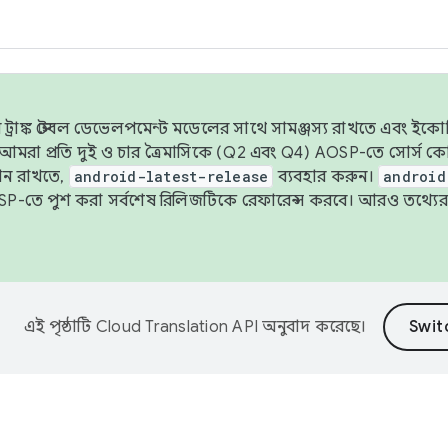
াঙ্ক স্টেবল ডেভেলপমেন্ট মডেলের সাথে সামঞ্জস্য রাখতে এবং ইকোসিস্ট
ে, আমরা প্রতি দুই ও চার ত্রৈমাসিকে (Q2 এবং Q4) AOSP-তে সোর্স
ান রাখতে,
android-latest-release
ব্যবহার করুন।
android
বদা AOSP-তে পুশ করা সর্বশেষ রিলিজটিকে রেফারেন্স করবে। আরও তথ্যের
এই পৃষ্ঠাটি
Cloud Translation API
অনুবাদ করেছে।