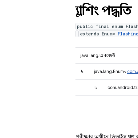
ফ্ল্যাশিং পদ্ধতি
public final enum Flas
extends Enum<
Flashin
java.lang.অবজেক্ট
↳
java.lang.Enum<
com.
↳
com.android.t
পরীক্ষার অধীনে ডিভাইস ফ্ল্যা