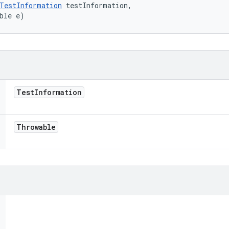
TestInformation
 testInformation, 

ble e)
Test
Information
Throwable