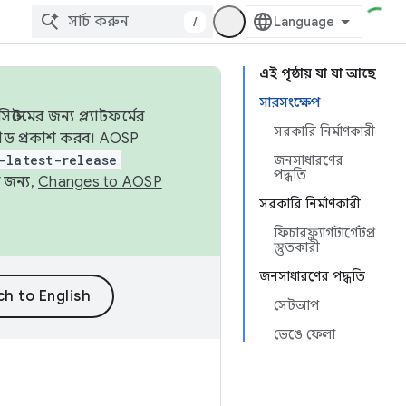
/
এই পৃষ্ঠায় যা যা আছে
সারসংক্ষেপ
েমের জন্য প্ল্যাটফর্মের
সরকারি নির্মাণকারী
 কোড প্রকাশ করব। AOSP
-latest-release
জনসাধারণের
পদ্ধতি
 জন্য,
Changes to AOSP
সরকারি নির্মাণকারী
ফিচারফ্ল্যাগটার্গেটপ্র
স্তুতকারী
জনসাধারণের পদ্ধতি
সেটআপ
ভেঙে ফেলা