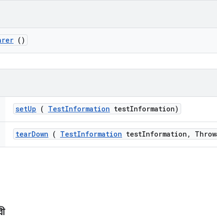
arer
()
set
Up
(
Test
Information
test
Information)
tear
Down
(
Test
Information
test
Information
,
Throw
ারী