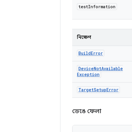
test
Information
নিক্ষেপ
Build
Error
Device
Not
Available
Exception
Target
Setup
Error
ভেঙে ফেলা