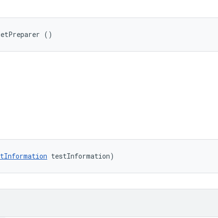
getPreparer ()
ি
tInformation
 testInformation)