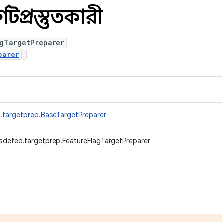
্গেটপ্রস্তুতকারী
agTargetPreparer
parer
.targetprep.BaseTargetPreparer
adefed.targetprep.FeatureFlagTargetPreparer