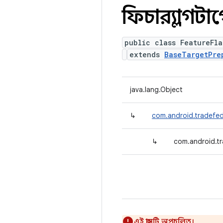
ফিচারফ্ল্যাগটার
public class FeatureFl
extends
BaseTargetPre
java.lang.Object
↳
com.android.tradefed
↳
com.android.tr
এই ক্লাসটি অপ্রচলিত।