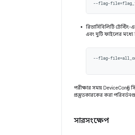
--flag-file=flag_
রিভার্সিবিলিটি টেস্টি
এবং দুটি ফাইলের মধ্যে 
--flag-file=all_o
পরীক্ষার সময় DeviceConfig সিঙ
প্রস্তুতকারকের করা পরিবর্ত
সারসংক্ষেপ