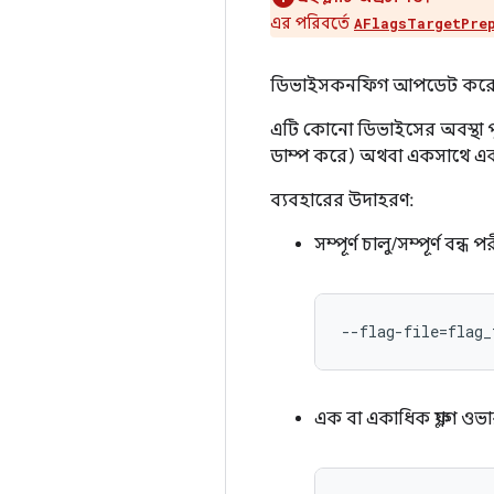
এর পরিবর্তে
AFlagsTargetPre
ডিভাইসকনফিগ আপডেট করে (ফিচা
এটি কোনো ডিভাইসের অবস্থা পুন
ডাম্প করে) অথবা একসাথে একাধি
ব্যবহারের উদাহরণ:
সম্পূর্ণ চালু/সম্পূর্ণ বন্ধ 
--flag-file=flag_
এক বা একাধিক ফ্ল্যাগ ওভ