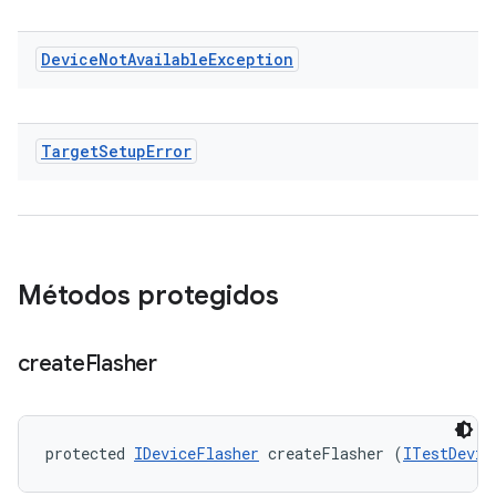
Device
Not
Available
Exception
Target
Setup
Error
Métodos protegidos
create
Flasher
protected 
IDeviceFlasher
 createFlasher (
ITestDevic