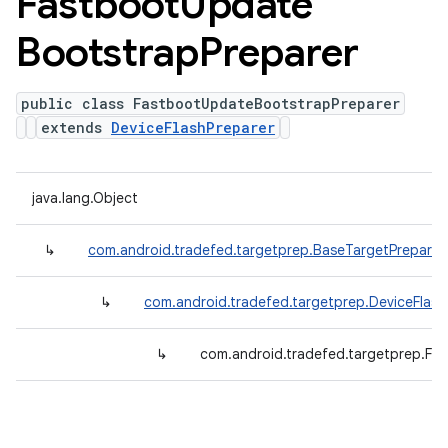
Fastboot
Update
Bootstrap
Preparer
public class FastbootUpdateBootstrapPreparer
extends
DeviceFlashPreparer
java.lang.Object
↳
com.android.tradefed.targetprep.BaseTargetPreparer
↳
com.android.tradefed.targetprep.DeviceFlash
↳
com.android.tradefed.targetprep.Fa