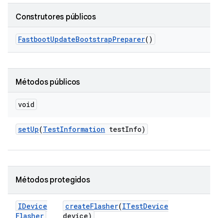
Construtores públicos
Fastboot
Update
Bootstrap
Preparer
()
Métodos públicos
void
set
Up
(
Test
Information
test
Info)
Métodos protegidos
IDevice
create
Flasher
(
ITest
Device
Flasher
device)