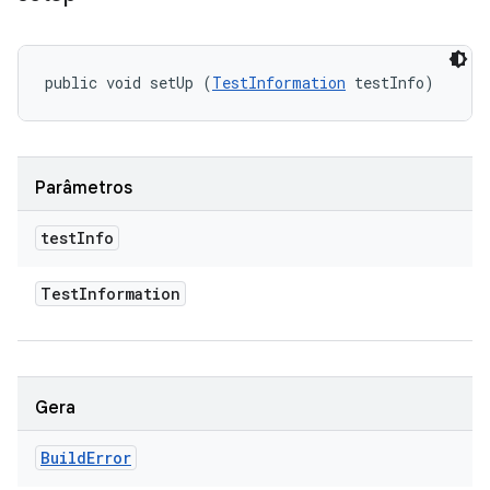
public void setUp (
TestInformation
 testInfo)
Parâmetros
test
Info
Test
Information
Gera
Build
Error