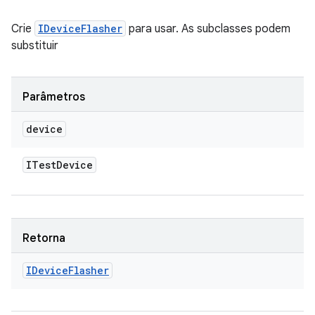
Crie
IDeviceFlasher
para usar. As subclasses podem
substituir
Parâmetros
device
ITest
Device
Retorna
IDevice
Flasher