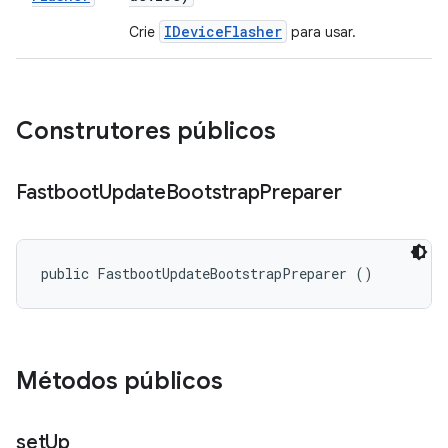
IDeviceFlasher
Crie
para usar.
Construtores públicos
Fastboot
Update
Bootstrap
Preparer
public FastbootUpdateBootstrapPreparer ()
Métodos públicos
set
Up