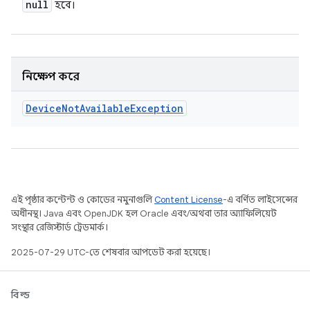
null
হবে।
নিক্ষেপ করে
Device
Not
Available
Exception
এই পৃষ্ঠার কন্টেন্ট ও কোডের নমুনাগুলি
Content License
-এ বর্ণিত লাইসেন্সের
অধীনস্থ। Java এবং OpenJDK হল Oracle এবং/অথবা তার অ্যাফিলিয়েট
সংস্থার রেজিস্টার্ড ট্রেডমার্ক।
2025-07-29 UTC-তে শেষবার আপডেট করা হয়েছে।
বিল্ড