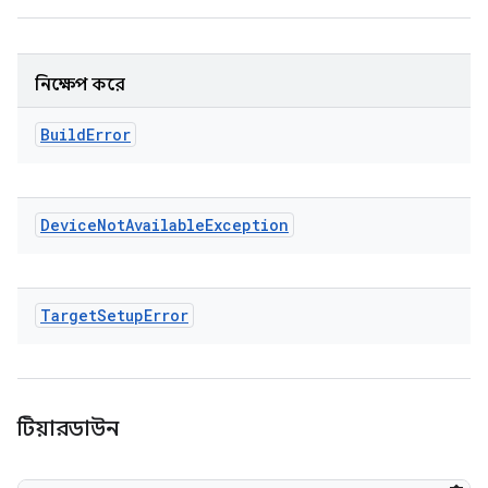
নিক্ষেপ করে
Build
Error
Device
Not
Available
Exception
Target
Setup
Error
টিয়ারডাউন