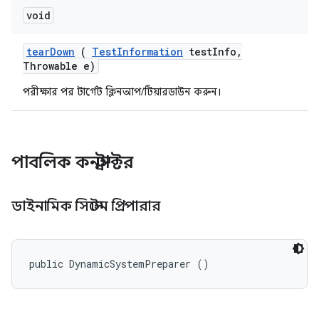
void
tear
Down
(
Test
Information
test
Info
,
Throwable e)
পরীক্ষার পর টার্গেট ক্লিনআপ/টিয়ারডাউন করুন।
পাবলিক কনস্ট্রাক্টর
ডাইনামিক সিস্টেম প্রিপারার
public DynamicSystemPreparer ()