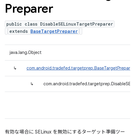
Preparer
public class DisableSELinuxTargetPreparer
extends
BaseTargetPreparer
java.lang.Object
↳
com.android.tradefed.targetprep.BaseTargetPreparer
↳
com.android.tradefed.targetprep.DisableSELi
有効な場合に SELinux を無効にするターゲット準備ツー