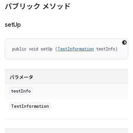
パブリック メソッド
set
Up
public void setUp (
TestInformation
 testInfo)
パラメータ
test
Info
Test
Information