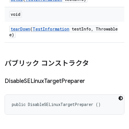
void
tear
Down
(
Test
Information
test
Info
,
Throwable
e)
パブリック コンストラクタ
Disable
SELinux
Target
Preparer
public DisableSELinuxTargetPreparer ()