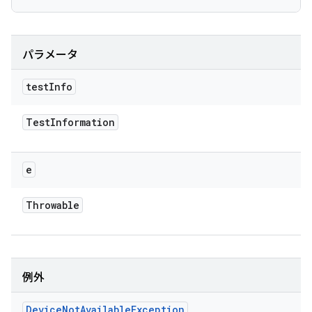
パラメータ
test
Info
Test
Information
e
Throwable
例外
Device
Not
Available
Exception