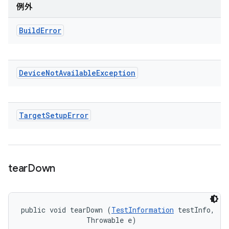
例外
Build
Error
Device
Not
Available
Exception
Target
Setup
Error
tear
Down
public void tearDown (
TestInformation
 testInfo, 

                Throwable e)