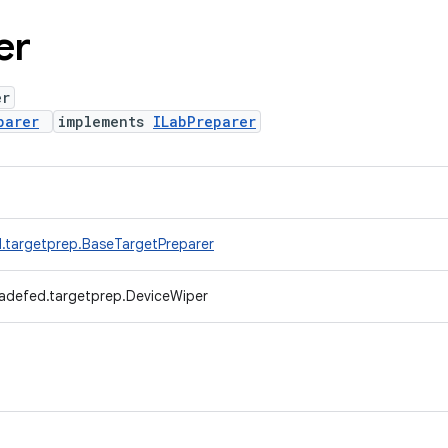
er
er
parer
implements
ILabPreparer
.targetprep.BaseTargetPreparer
radefed.targetprep.DeviceWiper