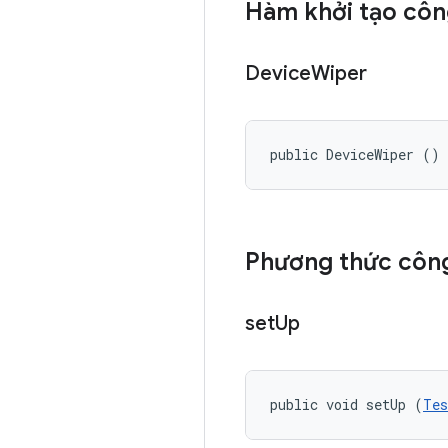
Hàm khởi tạo côn
Device
Wiper
public DeviceWiper ()
Phương thức công
set
Up
public void setUp (
Tes