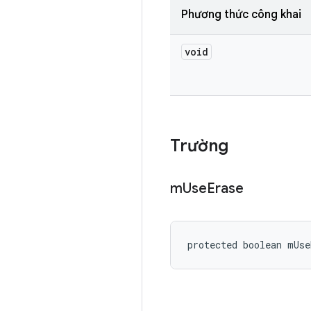
Phương thức công khai
void
Trường
m
Use
Erase
protected boolean mUse