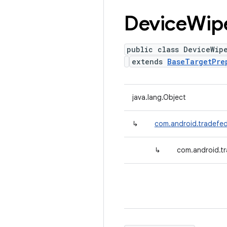
Device
Wip
public class DeviceWip
extends
BaseTargetPre
java.lang.Object
↳
com.android.tradefed
↳
com.android.t