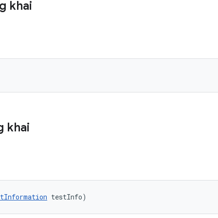
g khai
 khai
tInformation
 testInfo)