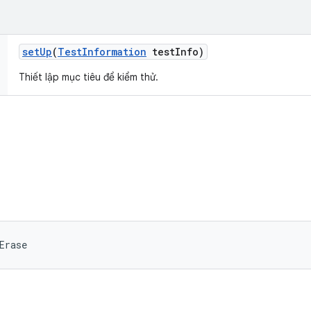
set
Up
(
Test
Information
test
Info)
Thiết lập mục tiêu để kiểm thử.
Erase