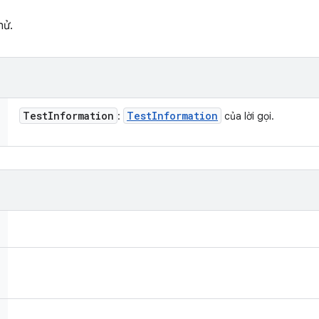
hử.
Test
Information
Test
Information
:
của lời gọi.