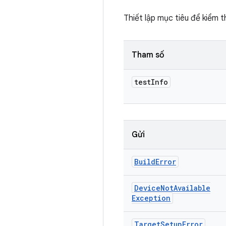
Thiết lập mục tiêu để kiểm t
Tham số
test
Info
Gửi
Build
Error
Device
Not
Available
Exception
Target
Setup
Error