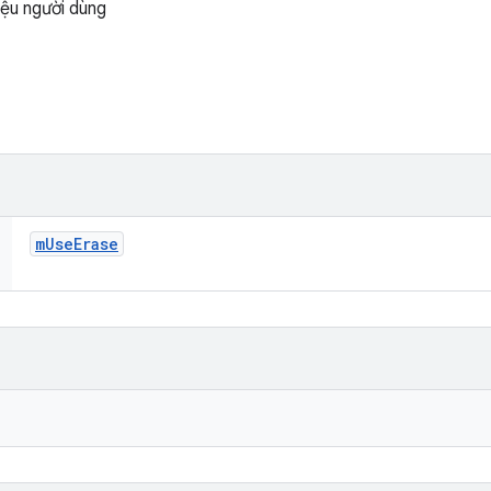
iệu người dùng
m
Use
Erase