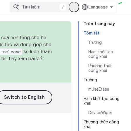
/
Trên trang này
Tóm tắt
h của nền tảng cho hệ
Trường
 Để tạo và đóng góp cho
t-release
sẽ luôn tham
Hàm khởi tạo
công khai
in, hãy xem bài viết
Phương thức
công khai
Trường
mUseErase
Hàm khởi tạo công
khai
DeviceWiper
Phương thức công
khai