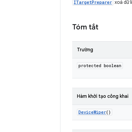
ITargetPreparer
xoá dữ l
Tóm tắt
Trường
protected boolean
Hàm khởi tạo công khai
Device
Wiper
()